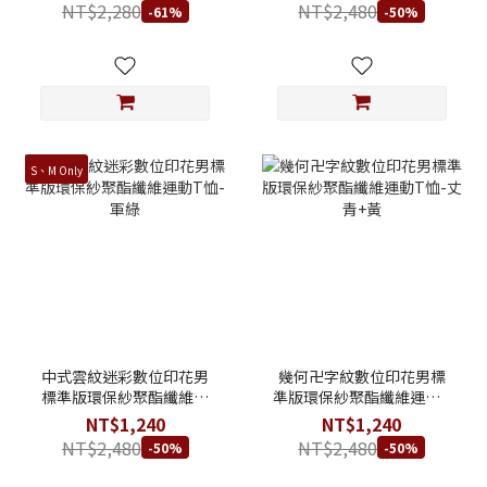
NT$2,280
NT$2,480
-61%
-50%
S、M Only
中式雲紋迷彩數位印花男
幾何卍字紋數位印花男標
標準版環保紗聚酯纖維運
準版環保紗聚酯纖維運動T
動T恤-軍綠
恤-丈青+黃
NT$1,240
NT$1,240
NT$2,480
NT$2,480
-50%
-50%