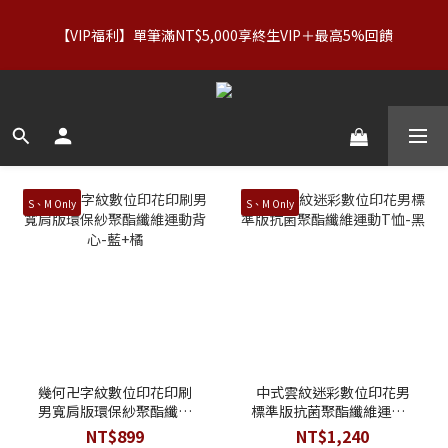
【服飾優惠】設計系列正價商品＆Basics系列：2件89折／3件79
【VIP福利】單筆滿NT$5,000享終生VIP＋最高5%回饋
折｜內著：買二送二
【服飾優惠】設計系列正價商品＆Basics系列：2件89折／3件79
折｜內著：買二送二
S、M Only
S、M Only
幾何卍字紋數位印花印刷
中式雲紋迷彩數位印花男
男寬肩版環保紗聚酯纖維
標準版抗菌聚酯纖維運動T
運動背心-藍+橘
恤-黑
NT$899
NT$1,240