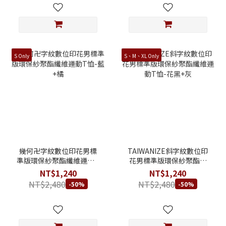
S Only
S、M、XL Only
幾何卍字紋數位印花男標
TAIWANIZE斜字紋數位印
準版環保紗聚酯纖維運動T
花男標準版環保紗聚酯纖
恤-藍+橘
維運動T恤-花黑+灰
NT$1,240
NT$1,240
NT$2,480
NT$2,480
-50%
-50%