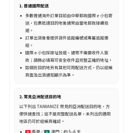
1. 普通國際配送
多數普通海外訂單目前由中華郵政國際 e 小包寄
送，包裹抵達目的地後通常由當地郵政接續投
遞。
訂單出貨後會提供貨件追蹤編號或專屬追蹤連
結。
國際 e 小包採按址投遞，通常不需要收件人簽
收；請務必填寫可安全收件且完整正確的地址。
如個別目的地另有其他可用配送方式，仍以結帳
頁面及出貨通知顯示為準。
2. 常見亞洲配送目的地
以下列出 TAIWANIZE 常見的亞洲配送目的地，方
便快速查找；這不是完整配送名單，未列出的適用
地區仍可於結帳頁確認。
香港／
澳門：約 5–6 天