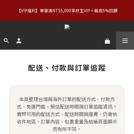
【服飾優惠】設計系列正價商品＆Basics系列：2件89折／3件79
【VIP福利】單筆滿NT$5,000享終生VIP＋最高5%回饋
折｜內著：買二送二
【服飾優惠】設計系列正價商品＆Basics系列：2件89折／3件79
折｜內著：買二送二
配送、付款與訂單追蹤
本頁整理台灣與海外訂單的配送方式、付款方
式、免運門檻、預估配送時間與訂單追蹤資訊。
實際可用的配送方式、配送時間與運費，仍會依
收件地區、訂單內容、包裹重量及結帳頁面顯示
而有所不同。