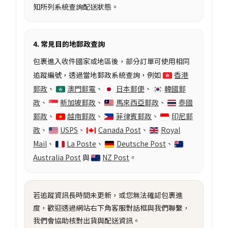
知所列系統查詢配送狀態。
4. 常見目的地郵政查詢
包裹進入收件國家或地區後，部分訂單可使用相同
追蹤編號，透過當地郵政系統查詢，例如
香港
郵政
、
澳門郵電
、
日本郵便
、
韓國郵
政
、
新加坡郵政
、
馬來西亞郵政
、
泰國
郵政
、
越南郵政
、
菲律賓郵政
、
印尼郵
政
、
USPS
、
Canada Post
、
Royal
Mail
、
La Poste
、
Deutsche Post
、
Australia Post
與
NZ Post
。
若追蹤資訊長時間未更新，或您無法確認包裹進
度，歡迎透過網站右下角客服對話框與我們聯繫，
我們會協助核對出貨與配送資訊。