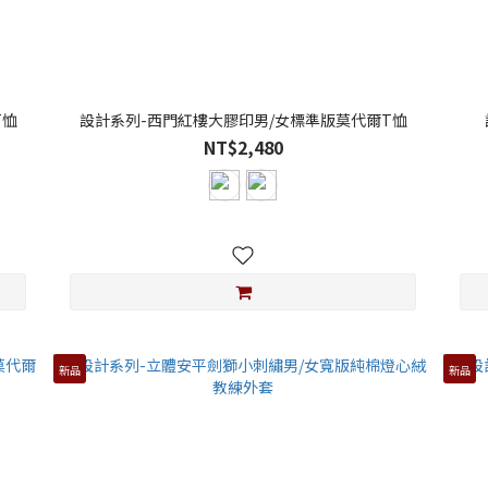
T恤
設計系列-西門紅樓大膠印男/女標準版莫代爾T恤
NT$2,480
新品
新品