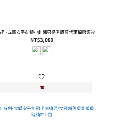
系列-立體安平劍獅小刺繡男標準版莫代爾棉唐領衫
NT$3,080