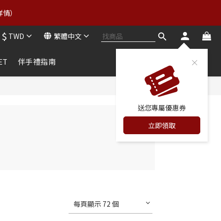
4
4
2
4
6
6
4
6
3
3
:
1
3
詳情） 
立即領券
5
5
3
5
分
秒
2
2
0
2
4
4
2
4
1
1
1
$
3
3
:
1
3
TWD
繁體中文
立即領券
0
0
0
分
秒
2
2
0
2
1
1
1
ET
伴手禮指南
0
0
0
送您專屬優惠券
立即領取
每頁顯示 72 個