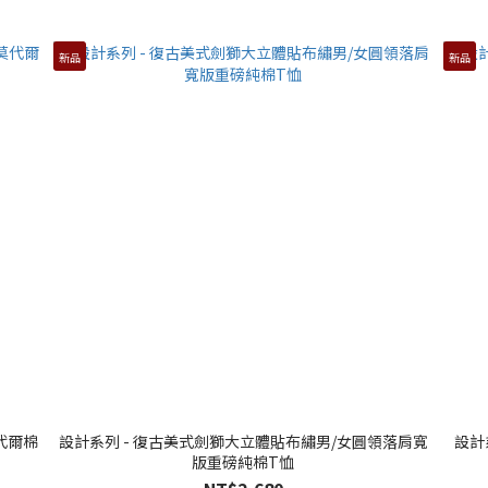
新品
新品
代爾棉
設計系列 - 復古美式劍獅大立體貼布繡男/女圓領落肩寬
設計
版重磅純棉T恤