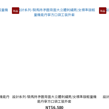
新品
新品
機能丹
設計系列-騎馬持矛圖背面大立體刺繡男/女標準版輕量機
設
能丹寧方口袋工裝外套
NT$6,580