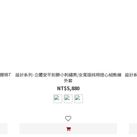
爾棉T
設計系列-立體安平劍獅小刺繡男/女寬版純棉燈心絨教練
設計
外套
NT$5,880