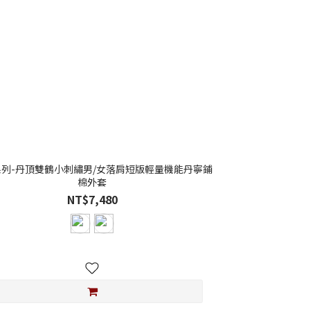
系列-丹頂雙鶴小刺繡男/女落肩短版輕量機能丹寧鋪
棉外套
NT$7,480