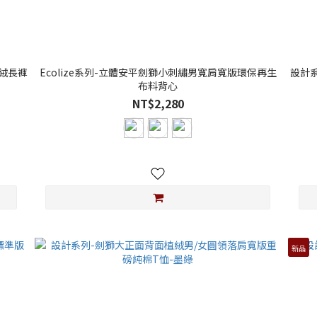
絨長褲
Ecolize系列-立體安平劍獅小刺繡男寬肩寬版環保再生
設計
布料背心
NT$2,280
新品