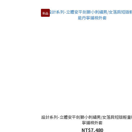
新品
設計系列-立體安平劍獅小刺繡男/女落肩短版輕量
寧鋪棉外套
NT$7,480