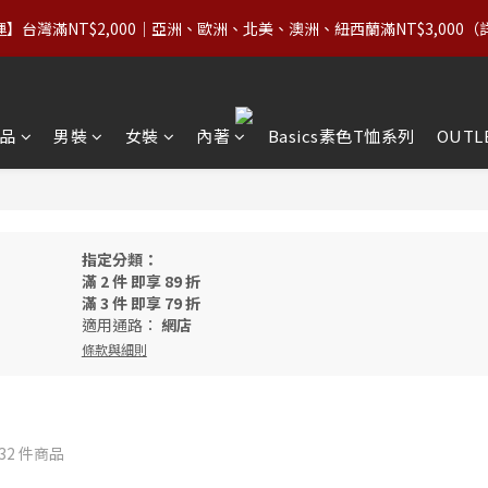
1
3
1
9
4
3
5
3
0
2
:
0
8
:
】台灣滿NT$2,000｜亞洲、歐洲、北美、澳洲、紐西蘭滿NT$3,000（
價商品（含 Basics）＋OUTLET 不限件數，領券享 8 折
3
2
4
2
日
時
1
7
2
1
3
1
9
0
6
1
0
2
:
0
8
:
價商品（含 Basics）＋OUTLET 不限件數，領券享 8 折
5
日
時
0
1
7
4
0
6
品
男裝
女裝
內著
Basics素色T恤系列
OUTL
3
5
2
4
1
3
0
2
1
指定分類：
0
滿 2 件 即享 89 折
滿 3 件 即享 79 折
適用通路：
網店
條款與細則
132 件商品