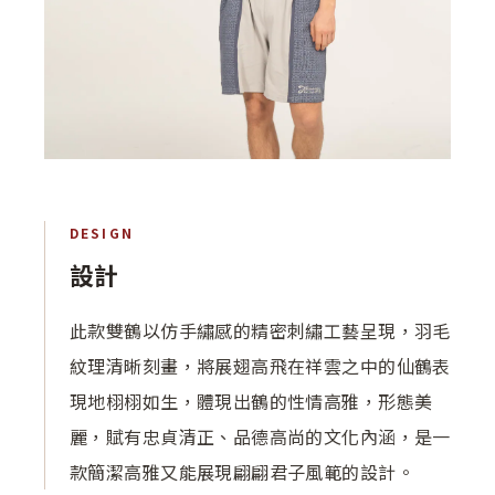
DESIGN
設計
此款雙鶴以仿手繡感的精密刺繡工藝呈現，羽毛
紋理清晰刻畫，將展翅高飛在祥雲之中的仙鶴表
現地栩栩如生，體現出鶴的性情高雅，形態美
麗，賦有忠貞清正、品德高尚的文化內涵，是一
款簡潔高雅又能展現翩翩君子風範的設計。