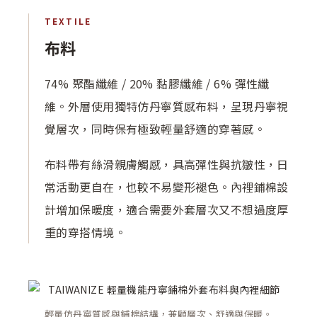
TEXTILE
布料
74% 聚酯纖維 / 20% 黏膠纖維 / 6% 彈性纖
維。外層使用獨特仿丹寧質感布料，呈現丹寧視
覺層次，同時保有極致輕量舒適的穿著感。
布料帶有絲滑親膚觸感，具高彈性與抗皺性，日
常活動更自在，也較不易變形褪色。內裡鋪棉設
計增加保暖度，適合需要外套層次又不想過度厚
重的穿搭情境。
輕量仿丹寧質感與鋪棉結構，兼顧層次、舒適與保暖。