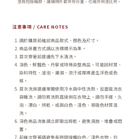
落肩短版輪廓，讓鋪棉外套保有份量，也維持俐落比例。
注意事項 / CARE NOTES
請於購買前確認商品款式、顏色及尺寸。
商品保養方式請以洗標標示為準。
首次穿著前建議先下水清洗。
深色、鮮豔色、丹寧或特殊染整商品，可能因材質、
染料特性、浸泡、潮濕、流汗或摩擦產生浮色或色
移。
首次洗滌建議單獨使用冷水與中性洗劑，反面裝洗衣
袋機洗。請勿將洗劑直接倒在衣物上，請勿手搓、久
泡、漂白、烘乾，或與白色、淺色、易吸色材質混
洗。
深色商品洗後請立即取出晾乾，避免濕放、堆疊或悶
置。
前幾次穿著請避免長時間接觸白色／淺色衣物、包