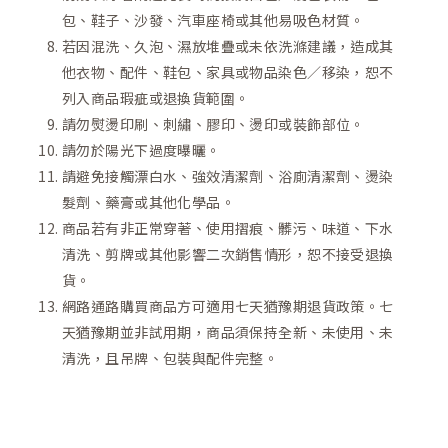
包、鞋子、沙發、汽車座椅或其他易吸色材質。
若因混洗、久泡、濕放堆疊或未依洗滌建議，造成其
他衣物、配件、鞋包、家具或物品染色／移染，恕不
列入商品瑕疵或退換貨範圍。
請勿熨燙印刷、刺繡、膠印、燙印或裝飾部位。
請勿於陽光下過度曝曬。
請避免接觸漂白水、強效清潔劑、浴廁清潔劑、燙染
髮劑、藥膏或其他化學品。
商品若有非正常穿著、使用摺痕、髒污、味道、下水
清洗、剪牌或其他影響二次銷售情形，恕不接受退換
貨。
網路通路購買商品方可適用七天猶豫期退貨政策。七
天猶豫期並非試用期，商品須保持全新、未使用、未
清洗，且吊牌、包裝與配件完整。