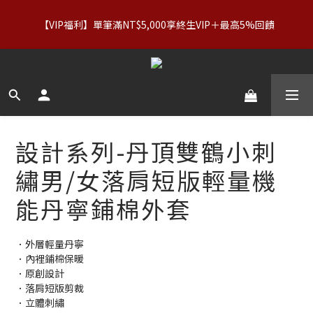
【服飾優惠】設計系列正價商品＆Basics系列：2件89折／3件79
【VIP福利】單筆滿NT$5,000享終生VIP＋最高5%回饋
折｜內著：買二送二
【服飾優惠】設計系列正價商品＆Basics系列：2件89折／3件79
折｜內著：買二送二
設計系列-丹頂雙鶴小刺
繡男/女落肩短版輕量機
能丹寧鋪棉外套
．外層輕量丹寧
．內裡鋪棉保暖
．原創設計
．落肩短版剪裁
．立體刺繡