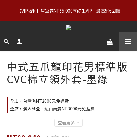
【服飾優惠】設計系列正價商品＆Basics系列：2件89折／3件79
【VIP福利】單筆滿NT$5,000享終生VIP＋最高5%回饋
折｜內著：買二送二
【服飾優惠】設計系列正價商品＆Basics系列：2件89折／3件79
折｜內著：買二送二
中式五爪龍印花男標準版
CVC棉立領外套-墨綠
全店，台灣滿NT2000元免運費
全店，澳大利亞、紐西蘭滿NT3000元免運費
查看更多