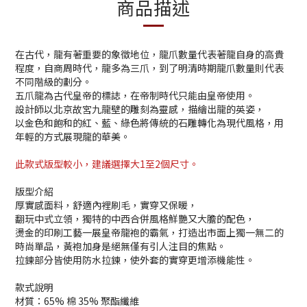
商品描述
在古代，龍有著重要的象徵地位，龍爪數量代表著龍自身的高貴
程度，自商周時代，龍多為三爪，到了明清時期龍爪數量則代表
不同階級的劃分。
五爪龍為古代皇帝的標誌，在帝制時代只能由皇帝使用。
設計師以北京故宮九龍壁的雕刻為靈感，描繪出龍的英姿，
以金色和飽和的紅、藍、綠色將傳統的石雕轉化為現代風格，用
年輕的方式展現龍的華美。
此款式版型較小，建議選擇大1至2個尺寸。
版型介紹
厚實感面料，舒適內裡刷毛，實穿又保暖，
翻玩中式立領，獨特的中西合併風格鮮艷又大膽的配色，
燙金的印刷工藝一展皇帝龍袍的霸氣，打造出市面上獨一無二的
時尚單品，黃袍加身是絕無僅有引人注目的焦點。
拉鍊部分皆使用防水拉鍊，使外套的實穿更增添機能性。
款式說明
材質：65% 棉 35% 聚酯纖維