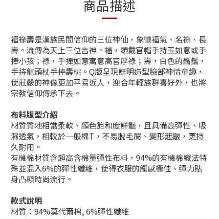
商品描述
福祿壽是漢族民間信仰的三位神仙，象徵福氣、名祿、長
壽。流傳為天上三位吉神。福，頭戴官帽手持玉如意或手
捧小孩；祿，手捧如意寓意高官厚祿；壽，白色的鬍鬚，
手持龍頭杖手捧壽桃。
Q
版呈現鮮明造型臉部神情童趣，
使莊嚴的神像更加平易近人，迎合年輕族群喜好外，也將
宗教信仰傳承下去。
布料版型介紹
材質質地相當柔軟、顏色飽和度鮮豔，且具備高彈性、吸
濕透氣，相較於一般棉T，不易脫毛屑、變形起皺，更持
久耐用。
有機棉材質含超高含棉量彈性布料，94%的有機棉織法特
殊並混入6%的彈性纖維，使得衣服的觸感極佳、彈力貼
身凸顯時尚流行。
款式說明
材質：94%莫代爾棉, 6%彈性纖維