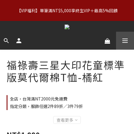
【服飾優惠】設計系列正價商品＆Basics系列：2件89折／3件79
【VIP福利】單筆滿NT$5,000享終生VIP＋最高5%回饋
折｜內著：買二送二
【服飾優惠】設計系列正價商品＆Basics系列：2件89折／3件79
折｜內著：買二送二
福祿壽三星大印花童標準
版莫代爾棉T恤-橘紅
全店，台灣滿NT2000元免運費
指定分類，服飾任選2件89折／3件79折
查看更多