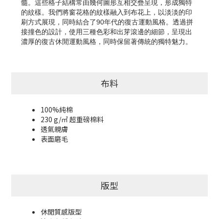
髓。這些格子結構常由幾何圖形互相交疊呈現，形成獨特
的紋樣。我們將窗花格的紋樣融入到布花上，以淡淡的印
刷方式展現，同時結合了90年代的復古運動風格。透過拼
接撞色的設計，使用三種色彩和出芽滾邊的細節，呈現出
濃厚的復古休閒運動風格，同時保留著傳統的獨特魅力。
布料
100%純棉
230 g/㎡ 超重磅棉料
透氣親膚
表面磨毛
版型
休閒質感版型