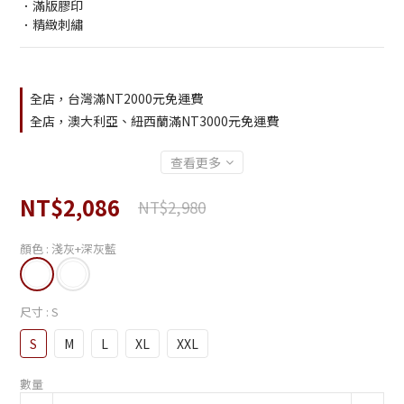
．滿版膠印
．精緻刺繡
全店，台灣滿NT2000元免運費
全店，澳大利亞、紐西蘭滿NT3000元免運費
查看更多
NT$2,086
NT$2,980
顏色
: 淺灰+深灰藍
尺寸
: S
S
M
L
XL
XXL
數量