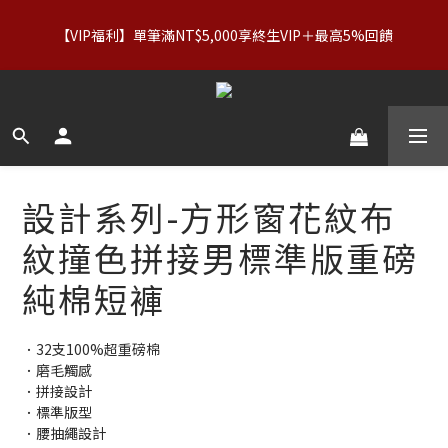
【服飾優惠】設計系列正價商品＆Basics系列：2件89折／3件79
【VIP福利】單筆滿NT$5,000享終生VIP＋最高5%回饋
折｜內著：買二送二
【服飾優惠】設計系列正價商品＆Basics系列：2件89折／3件79
折｜內著：買二送二
設計系列-方形窗花紋布
紋撞色拼接男標準版重磅
純棉短褲
．32支100%超重磅棉
．磨毛觸感
．拼接設計
．標準版型
．腰抽繩設計