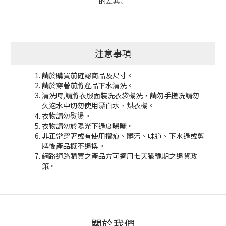
的差異。
注意事項
請於購買前確認商品及尺寸。
請於穿著前將產品下水清洗。
清洗時,請將衣服面裝洗衣袋機洗，請勿手搓洗請勿
久泡水中切勿使用漂白水、烘衣機。
衣物請勿熨燙。
衣物請勿於陽光下過度曝曬。
非正常穿著或有使用摺痕、髒污、味道、下水過或剪
牌後產品概不退換。
網路通路購買之產品方可適用七天猶豫期之退貨政
策。
關於我們