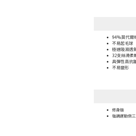
94%莫代爾棉
不易起毛球
極速吸濕透
32支絲滑柔
具彈性高抗
不易變形
修身版
強調運動倒三