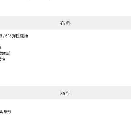
布料
 / 6%彈性纖維
氣
軟觸感
皺性
版型
角身形