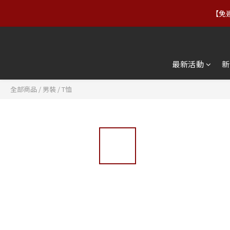
【免運
【88父親節】8/7–8/10｜正
【88父親節】8/7–8/10｜正
最新活動
新
全部商品
/
男裝
/
T恤