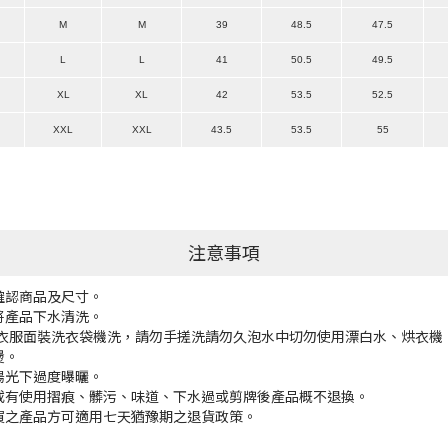
M
M
39
48.5
47.5
L
L
41
50.5
49.5
XL
XL
42
53.5
52.5
XXL
XXL
43.5
53.5
55
注意事項
確認商品及尺寸。
將產品下水清洗。
將衣服面裝洗衣袋機洗，請勿手搓洗請勿久泡水中切勿使用漂白水、烘衣機
燙。
陽光下過度曝曬。
或有使用摺痕、髒污、味道、下水過或剪牌後產品概不退換。
買之產品方可適用七天猶豫期之退貨政策。