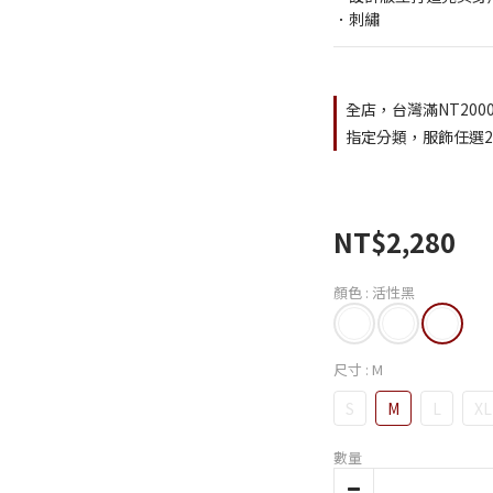
．刺繡
全店，台灣滿NT200
指定分類，服飾任選2
NT$2,280
顏色
: 活性黑
尺寸
: M
S
M
L
XL
數量