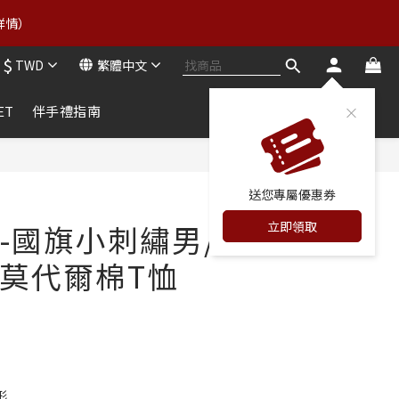
3
7
5
5
2
0
0
5
9
7
7
2
6
:
4
4
詳情） 
1
立即領券
4
8
6
6
分
秒
1
5
3
3
0
3
7
5
5
0
4
2
2
$
2
6
:
4
4
TWD
繁體中文
立即領券
3
1
1
分
秒
1
5
3
3
2
0
0
0
4
2
2
ET
伴手禮指南
1
3
1
1
0
2
0
0
1
立即購買
0
送您專屬優惠券
立即領取
-國旗小刺繡男/
莫代爾棉T恤
形