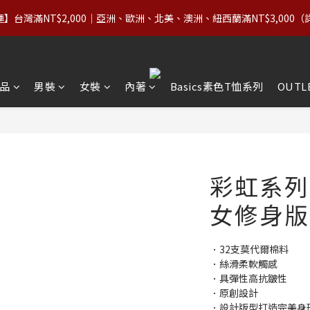
1
2
3
4
3
4
5
6
0
1
:
2
3
:
】台灣滿NT$2,000｜亞洲、歐洲、北美、澳洲、紐西蘭滿NT$3,000（
價商品（含 Basics）＋OUTLET 不限件數，領券享 8 折
2
3
4
5
日
時
0
1
2
1
2
3
4
0
1
0
1
:
2
3
:
價商品（含 Basics）＋OUTLET 不限件數，領券享 8 折
0
日
時
0
1
2
0
1
品
男裝
女裝
內著
Basics素色T恤系列
OUTL
0
彩虹系列
女修身版
．32支莫代爾棉料
．絲滑柔軟觸感
．具彈性高抗皺性
．原創設計
．設計版型打造完美身