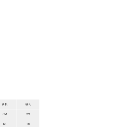
身長
袖長
CM
CM
66
18