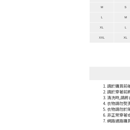
M
S
L
M
XL
L
XXL
XL
請於購買前
請於穿著前
清洗時,請
衣物請勿熨
衣物請勿於
非正常穿著
網路通路購