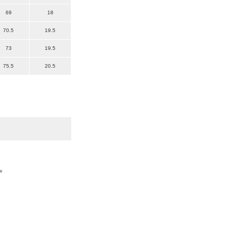
69
18
70.5
19.5
73
19.5
75.5
20.5
。