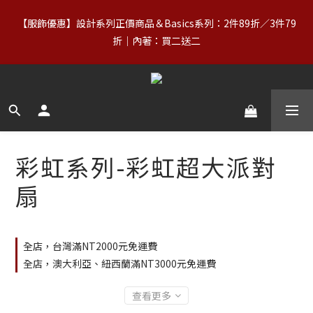
0
1
3
3
6
2
2
4
5
7
2
7
【88父親節】8/7–8/10｜正價商品（含 Basics）＋OUTLET 不限
【服飾優惠】設計系列正價商品＆Basics系列：2件89折／3件79
0
2
2
5
1
1
3
4
6
1
6
9
件數，領券享 8 折
9
9
9
1
1
4
折｜內著：買二送二
0
0
:
2
3
:
5
0
:
5
8
立即領券
8
8
8
日
時
0
分
0
秒
3
1
2
4
4
7
7
7
9
7
2
0
1
3
3
6
6
6
8
9
6
1
【免運】台灣滿NT$2,000｜亞洲、歐洲、北美、澳洲、紐西蘭滿
0
2
2
5
5
5
7
8
5
0
1
1
4
NT$3,000（詳情） 
4
4
6
7
9
4
9
0
0
3
3
3
5
6
8
3
8
2
2
2
4
5
7
2
7
【88父親節】8/7–8/10｜正價商品（含 Basics）＋OUTLET 不限
1
1
1
3
4
6
1
6
9
件數，領券享 8 折
彩虹系列-彩虹超大派對
0
0
0
:
2
3
:
5
0
:
5
8
立即領券
日
時
分
秒
扇
1
2
4
4
7
0
1
3
3
6
0
2
2
5
1
1
4
全店，台灣滿NT2000元免運費
0
0
3
2
全店，澳大利亞、紐西蘭滿NT3000元免運費
1
0
查看更多