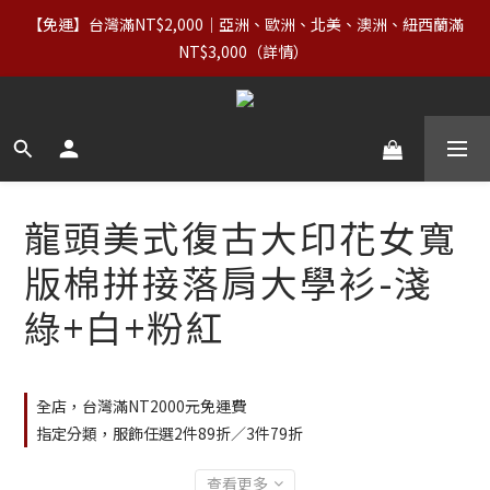
【服飾優惠】設計系列正價商品＆Basics系列：2件89折／3件79
【免運】台灣滿NT$2,000｜亞洲、歐洲、北美、澳洲、紐西蘭滿
折｜內著：買二送二
NT$3,000（詳情） 
【VIP福利】單筆滿NT$5,000享終生VIP＋最高5%回饋
【服飾優惠】設計系列正價商品＆Basics系列：2件89折／3件79
折｜內著：買二送二
龍頭美式復古大印花女寬
版棉拼接落肩大學衫-淺
綠+白+粉紅
全店，台灣滿NT2000元免運費
指定分類，服飾任選2件89折／3件79折
查看更多