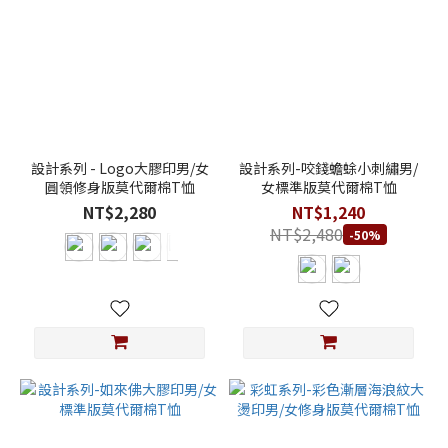
設計系列 - Logo大膠印男/女
設計系列-咬錢蟾蜍小刺繡男/
圓領修身版莫代爾棉T恤
女標準版莫代爾棉T恤
NT$2,280
NT$1,240
NT$2,480
-50%