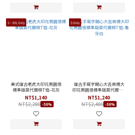
S、XXL Only
S Only
美式復古老虎大印花男圓領
復古手寫字開心大吉商標大
標準版莫代爾棉T恤-花灰
印花男圓領標準版莫代爾棉T
恤-象牙白
NT$1,140
NT$1,240
NT$2,280
NT$2,480
-50%
-50%