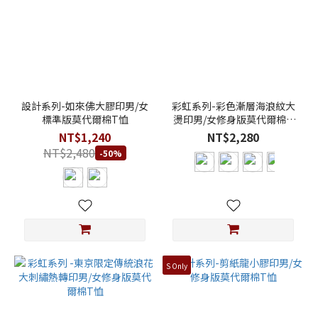
設計系列-如來佛大膠印男/女
彩虹系列-彩色漸層海浪紋大
標準版莫代爾棉T恤
燙印男/女修身版莫代爾棉T
恤
NT$1,240
NT$2,280
NT$2,480
-50%
S Only