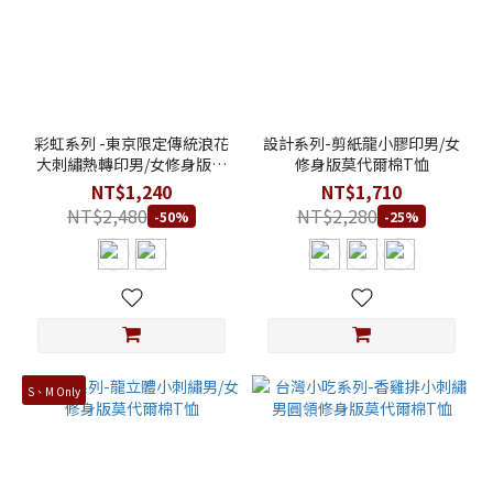
彩虹系列 -東京限定傳統浪花
設計系列-剪紙龍小膠印男/女
大刺繡熱轉印男/女修身版莫
修身版莫代爾棉T恤
代爾棉T恤
NT$1,240
NT$1,710
NT$2,480
NT$2,280
-50%
-25%
S、M Only