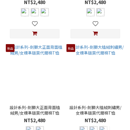
恤
NT$2,480
NT$2,480
新品
新品
設計系列-劍獅大正面背面植
設計系列-劍獅大植絨刺繡男/
絨男/女標準版莫代爾棉T恤
女標準版莫代爾棉T恤
NT$2,480
NT$2,480