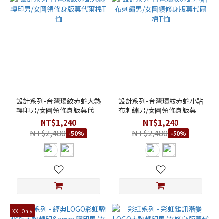
設計系列-台灣環紋赤蛇大熱
設計系列-台灣環紋赤蛇小貼
轉印男/女圓領修身版莫代爾
布刺繡男/女圓領修身版莫代
棉T恤
爾棉T恤
NT$1,240
NT$1,240
NT$2,480
NT$2,480
-50%
-50%
XXL Only