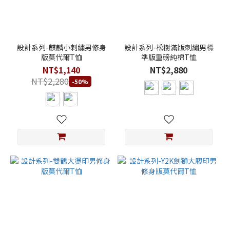
設計系列-麒麟小刺繡男修身
設計系列-松樹滿版刺繡男標
版莫代爾T恤
準版重磅純棉T恤
NT$1,140
NT$2,880
NT$2,280
-50%