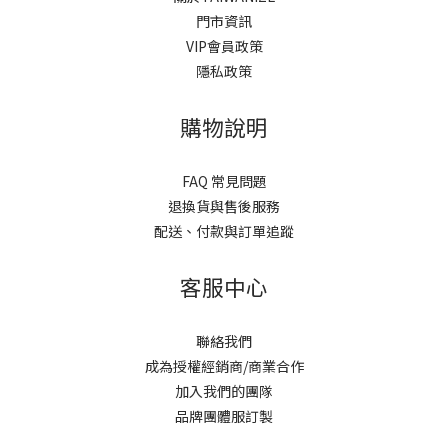
門市資訊
VIP會員政策
隱私政策
購物說明
FAQ 常見問題
退換貨與售後服務
配送、付款與訂單追蹤
客服中心
聯絡我們
成為授權經銷商/商業合作
加入我們的團隊
品牌團體服訂製