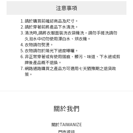
注意事項
請於購買前確認商品及尺寸。
請於穿著前將產品下水清洗。
清洗時,請將衣服面裝洗衣袋機洗，請勿手搓洗請勿
久泡水中切勿使用漂白水、烘衣機。
衣物請勿熨燙。
衣物請勿於陽光下過度曝曬。
非正常穿著或有使用摺痕、髒污、味道、下水過或剪
牌後產品概不退換。
網路通路購買之產品方可適用七天猶豫期之退貨政
策。
關於我們
關於TAIWANIZE
門市資訊