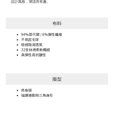
設計風格，潮流而有趣。
布料
94%莫代爾 / 6%彈性纖維
不易起毛球
極速吸濕透氣
32支絲滑柔軟觸感
具彈性高抗皺性
版型
修身版
強調運動倒三角身形