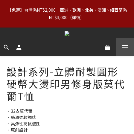
7
8
7
9
2
3
2
6
6
6
6
4
【88父親節】8/7–8/10｜正價商品（含 Basics）＋OUTLET 不限
6
7
6
8
【免運】台灣滿NT$2,000｜亞洲、歐洲、北美、澳洲、紐西蘭滿
1
2
1
5
5
5
5
3
件數，領券享 8 折
5
6
5
9
9
9
9
7
NT$3,000（詳情） 
0
1
:
0
4
:
4
4
:
4
2
4
5
4
8
8
8
8
6
立即領券
日
時
分
秒
0
3
3
3
3
1
3
4
3
7
7
7
7
5
2
2
2
2
0
2
3
2
6
6
6
6
4
【88父親節】8/7–8/10｜正價商品（含 Basics）＋OUTLET 不限
1
1
1
1
1
2
1
5
5
5
5
3
件數，領券享 8 折
0
0
0
0
0
1
:
0
4
:
4
4
:
4
2
立即領券
日
時
分
秒
0
3
3
3
3
1
2
2
2
2
0
1
1
1
1
設計系列-立體耐製圓形
0
0
0
0
硬幣大燙印男修身版莫代
爾T恤
．32支莫代爾
．絲滑柔軟觸感
．具彈性高抗皺性
．原創設計