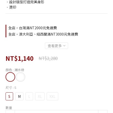
．設計版型打造完美身形
．燙印
全店，台灣滿NT2000元免運費
全店，澳大利亞、紐西蘭滿NT3000元免運費
查看更多
NT$1,140
NT$2,280
顏色
: 潮水綠
尺寸
: S
S
M
L
XL
XXL
數量