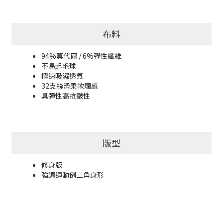
布料
94%莫代爾 / 6%彈性纖維
不易起毛球
極速吸濕透氣
32支絲滑柔軟觸感
具彈性高抗皺性
版型
修身版
強調運動倒三角身形