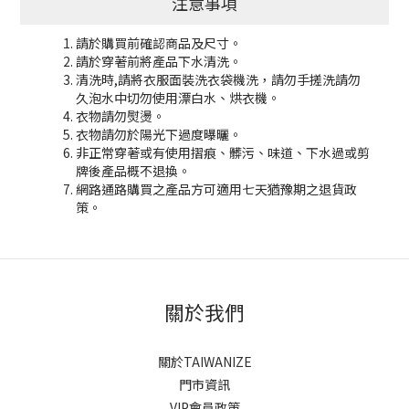
注意事項
請於購買前確認商品及尺寸。
請於穿著前將產品下水清洗。
清洗時,請將衣服面裝洗衣袋機洗，請勿手搓洗請勿
久泡水中切勿使用漂白水、烘衣機。
衣物請勿熨燙。
衣物請勿於陽光下過度曝曬。
非正常穿著或有使用摺痕、髒污、味道、下水過或剪
牌後產品概不退換。
網路通路購買之產品方可適用七天猶豫期之退貨政
策。
關於我們
關於TAIWANIZE
門市資訊
VIP會員政策