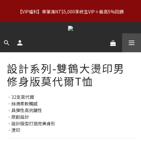
【服飾優惠】設計系列正價商品＆Basics系列：2件89折／3件79
【VIP福利】單筆滿NT$5,000享終生VIP＋最高5%回饋
折｜內著：買二送二
【服飾優惠】設計系列正價商品＆Basics系列：2件89折／3件79
折｜內著：買二送二
設計系列-雙鶴大燙印男
修身版莫代爾T恤
．32支莫代爾
．絲滑柔軟觸感
．具彈性高抗皺性
．原創設計
．設計版型打造完美身形
．燙印