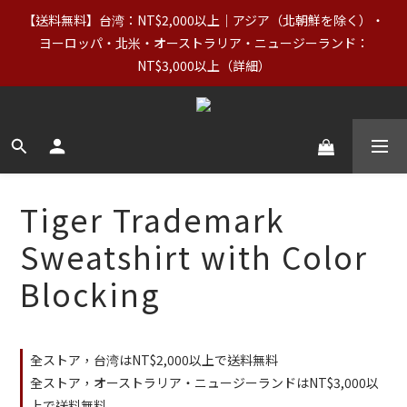
7
9
7
8
8
3
2
2
4
2
3
3
6
台湾の父の日】8/7〜8/10｜正規価格商品（Basics含む）＋
【送料無料】台湾：NT$2,000以上｜アジア（北朝鮮を除く）・
6
8
6
7
7
2
1
1
3
1
2
2
5
9
OUTLETが20%OFF
5
7
5
6
6
9
1
0
ヨーロッパ・北米・オーストラリア・ニュージーランド：
0
2
:
0
1
:
1
9
:
4
8
クーポンをGET
4
6
4
5
5
8
0
NT$3,000以上（詳細）
日
時
分
秒
1
0
0
8
3
7
3
5
3
4
4
7
0
7
2
6
2
4
2
3
3
6
台湾の父の日】8/7〜8/10｜正規価格商品（Basics含む）＋
6
1
5
1
3
1
2
2
5
9
OUTLETが20%OFF
5
0
4
0
2
:
0
1
:
1
9
:
4
8
クーポンをGET
4
3
日
時
分
秒
1
0
0
8
3
7
3
2
0
7
2
6
2
1
6
1
5
Tiger Trademark
1
0
5
0
4
0
4
3
Sweatshirt with Color
3
2
2
1
Blocking
1
0
0
全ストア，台湾はNT$2,000以上で送料無料
全ストア，オーストラリア・ニュージーランドはNT$3,000以
上で送料無料