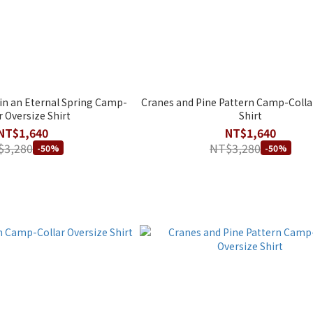
in an Eternal Spring Camp-
Cranes and Pine Pattern Camp-Colla
r Oversize Shirt
Shirt
NT$1,640
NT$1,640
$3,280
NT$3,280
-50%
-50%