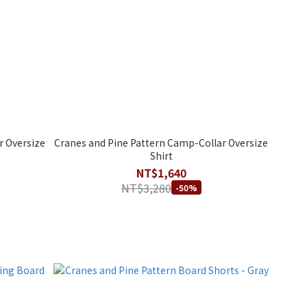
r Oversize
Cranes and Pine Pattern Camp-Collar Oversize
Shirt
NT$1,640
NT$3,280
-50%