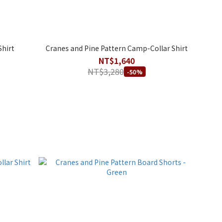
hirt
Cranes and Pine Pattern Camp-Collar Shirt
NT$1,640
NT$3,280
-50%