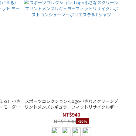
える）小さ
スポーツコレクション-Logo小さなスクリーンプ
 モーダル
リントメンズレギュラーフィットリサイクルポス
トコンシューマーポリエステルTシャツ
NT$940
NT$1,880
-50%