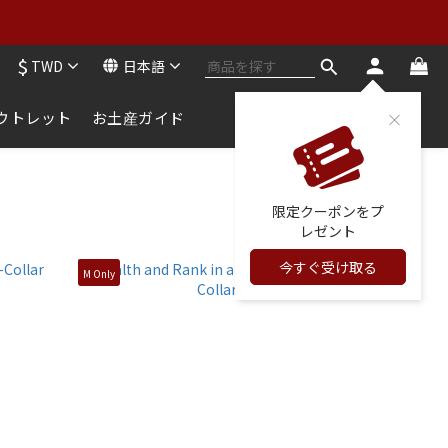
ンナー：2点購入で2点無料
$
TWD
日本語
ンナー：2点購入で2点無料
ウトレット
お土産ガイド
限定クーポンをプ
レゼント
今すぐ受け取る
M Only