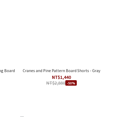
ing Board
Cranes and Pine Pattern Board Shorts - Gray
NT$1,440
NT$2,880
-50%