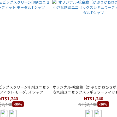
ビッグスクリーン印刷ユニセッ
オリジナル-咬金蟾（がぶりかねひきが
フィット モーダルTシャツ
な刺繍ユニセックスレギュラーフィット
Tシャツ
NT$1,240
NT$1,240
$2,480
NT$2,480
-50%
-50%