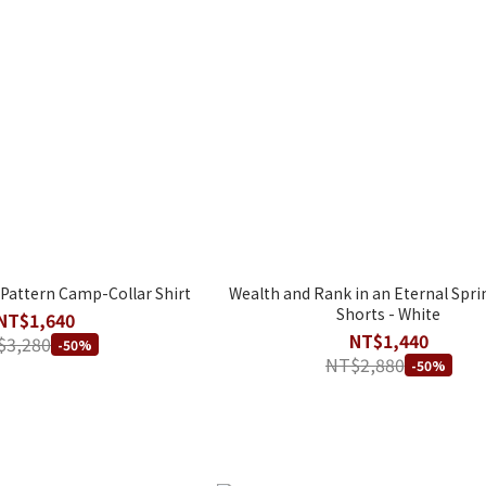
 Pattern Camp-Collar Shirt
Wealth and Rank in an Eternal Spr
Shorts - White
NT$1,640
NT$1,440
$3,280
-50%
NT$2,880
-50%