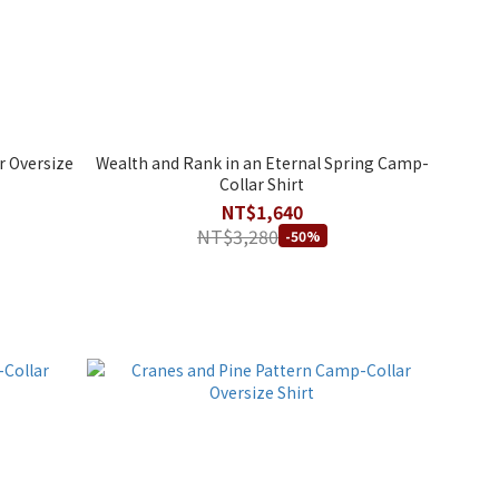
r Oversize
Wealth and Rank in an Eternal Spring Camp-
Collar Shirt
NT$1,640
NT$3,280
-50%