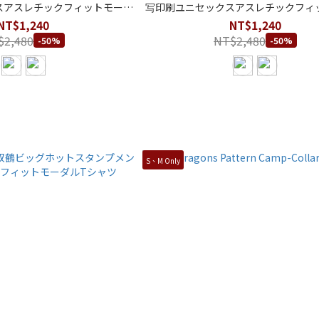
スアスレチックフィットモーダ
写印刷ユニセックスアスレチックフィ
ルTシャツ
ルTシャツ
NT$1,240
NT$1,240
$2,480
NT$2,480
-50%
-50%
S、M Only