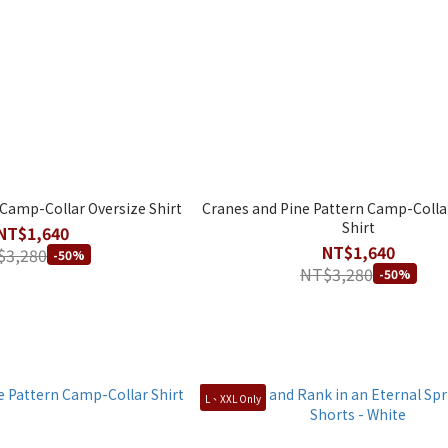
Camp-Collar Oversize Shirt
Cranes and Pine Pattern Camp-Colla
Shirt
NT$1,640
NT$1,640
$3,280
-50%
NT$3,280
-50%
L、XXL Only