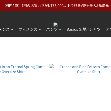
ナル（正規価格）＆Basics：2点で11%OFF／3点で21%OFF｜イ
【VIP特典】1回のお買い物がNT$5,000以上で終身VIP＋最大5%還元
ナル（正規価格）＆Basics：2点で11%OFF／3点で21%OFF｜イ
メンズ
ウィメンズ
パンツ
Basics 無地Tシャツ
ア