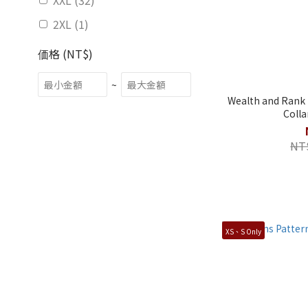
XXL (32)
2XL (1)
価格 (NT$)
~
Wealth and Rank 
Colla
NT
XS、S Only