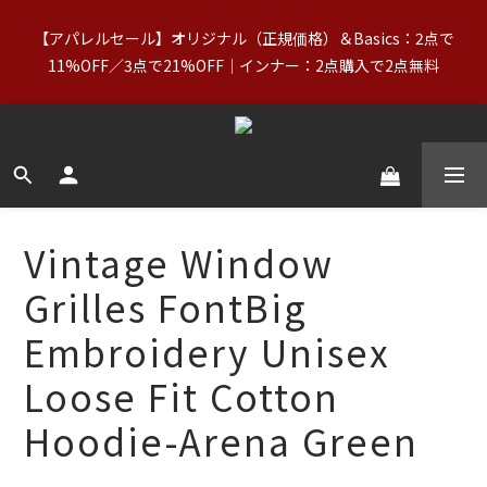
【アパレルセール】オリジナル（正規価格）＆Basics：2点で
【アパレルセール】オリジナル（正規価格）＆Basics：2点で
11%OFF／3点で21%OFF｜インナー：2点購入で2点無料
11%OFF／3点で21%OFF｜インナー：2点購入で2点無料
【送料無料】台湾：NT$2,000以上｜アジア（北朝鮮を除く）・
ヨーロッパ・北米・オーストラリア・ニュージーランド：
NT$3,000以上（詳細）
【VIP特典】1回のお買い物がNT$5,000以上で終身VIP＋最大5%
Vintage Window
還元
Grilles FontBig
Embroidery Unisex
【アパレルセール】オリジナル（正規価格）＆Basics：2点で
11%OFF／3点で21%OFF｜インナー：2点購入で2点無料
Loose Fit Cotton
Hoodie-Arena Green