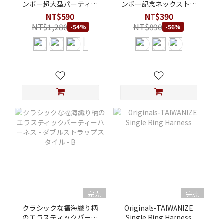
ンボー超大型パーティー
ンボー記念ネックストラ
ファン-
ップ
NT$590
NT$390
NT$1,280
NT$890
-54%
-56%
完売
完売
クラシックな福海織り柄
Originals-TAIWANIZE
のエラスティックパーテ
Single Ring Harness