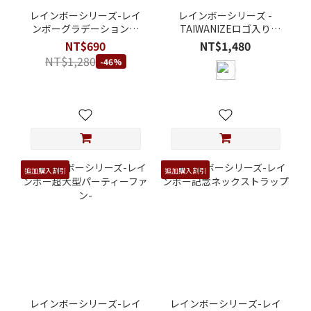
レインボーシリーズ-レイ
レインボーシリーズ -
ンボーグラデーションメ
TAIWANIZEロゴ入り
ンズ弾力性ポリエステル
1200mlTritan製フタ真空
NT$690
NT$1,480
繊維 パーティーハーネス
断熱・保温保冷対応ステ
NT$1,280
-46%
ンレス鋼タンブラー
追加購入割引
追加購入割引
レインボーシリーズ-レイ
レインボーシリーズ-レイ