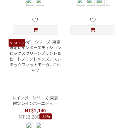
ットモーダルTシャツ
スアスレチックフィット
モーダルTシャツ
S、M Only
レインボーシリーズ-東京
限定レインボーエディシ
ョンビッグスクリーンプ
NT$1,140
リント＆ヒートプリント
NT$2,280
-50%
メンズアスレチックフィ
ットモーダルTシャツ