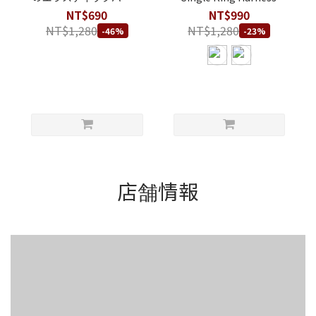
ィーハーネス - ダブルスト
NT$690
NT$990
ラップスタイル - B
NT$1,280
NT$1,280
-46%
-23%
店舗情報