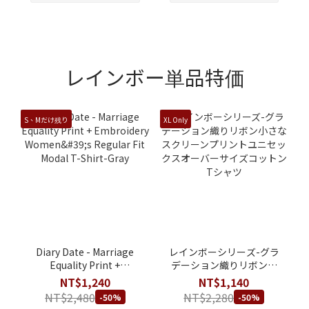
レインボー単品特価
S、Mだけ残り
XL Only
Diary Date - Marriage
レインボーシリーズ-グラ
Equality Print +
デーション織りリボン小
Embroidery Women's
さなスクリーンプリント
NT$1,240
NT$1,140
Regular Fit Modal T-
ユニセックスオーバーサ
NT$2,480
NT$2,280
-50%
-50%
Shirt-Gray
イズコットンTシャツ