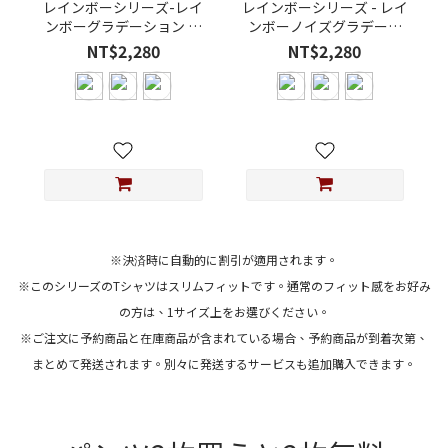
レインボーシリーズ-レイ
レインボーシリーズ - レイ
ンボーグラデーション 剣
ンボーノイズグラデーシ
獅ビッグホットスタンプ
ョンロゴビッグヒート転
NT$2,280
NT$2,280
ユニセックスアスレチッ
写印刷ユニセックスアス
クフィットモーダルTシャ
レチックフィットモーダ
ツ
ルTシャツ
※決済時に自動的に割引が適用されます。
※このシリーズのTシャツはスリムフィットです。通常のフィット感をお好み
の方は、1サイズ上をお選びください。
※ご注文に予約商品と在庫商品が含まれている場合、予約商品が到着次第、
まとめて発送されます。別々に発送するサービスも追加購入できます。