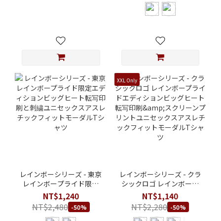
XXL Only
レインボーシリーズ - 東京
レインボーシリーズ - クラ
レインボープライド限定
シックロゴ レインボープ
エディションビッグヒー
ライドエディションビッ
NT$1,240
NT$1,140
ト転写印刷と刺繍ユニセ
グヒート転写印刷&スクリ
NT$2,480
NT$2,280
-50%
-50%
ックスアスレチックフィ
ーンプリントユニセック