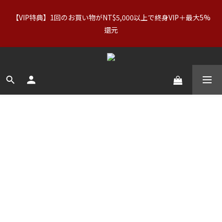
【VIP特典】1回のお買い物がNT$5,000以上で終身VIP＋最大5%
【アパレルセール】オリジナル（正規価格）＆Basics：2点で
11%OFF／3点で21%OFF｜インナー：2点購入で2点無料
還元
【アパレルセール】オリジナル（正規価格）＆Basics：2点で
11%OFF／3点で21%OFF｜インナー：2点購入で2点無料