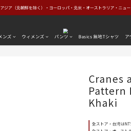
1
3
1
6
2
6
1
1
3
5
3
8
4
8
0
2
:
0
5
:
1
5
上｜アジア（北朝鮮を除く）・ヨーロッパ・北米・オーストラリア・ニュージ
価格商品（Basics含む）＋OUTLETが20%OFF
0
0
2
4
2
7
3
7
日
時
分
1
4
0
4
1
3
1
6
2
6
0
3
3
0
2
:
0
5
:
1
5
価格商品（Basics含む）＋OUTLETが20%OFF
2
2
日
時
分
1
4
0
4
1
1
0
3
3
メンズ
ウィメンズ
パンツ
Basics 無地Tシャツ
ア
0
0
2
2
1
1
0
0
Cranes 
Pattern 
Khaki
全ストア，台湾はNT$