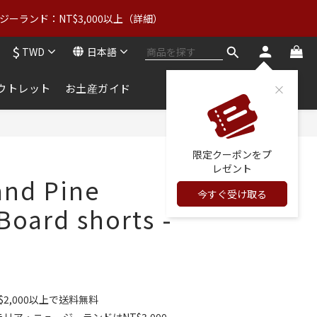
3
5
5
:
2
9
ーランド：NT$3,000以上（詳細）
4
クーポンをGET
4
秒
1
8
3
3
0
7
$
2
:
2
9
TWD
日本語
クーポンをGET
6
秒
1
1
8
5
0
0
7
ウトレット
お土産ガイド
4
6
3
5
2
4
今すぐ購入
1
3
0
限定クーポンをプ
2
レゼント
1
and Pine
0
今すぐ受け取る
Board shorts -
2,000以上で送料無料