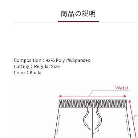
商品の説明
Composition：93% Poly 7%Spandex
Cutting：Regular Size
Color：Khaki