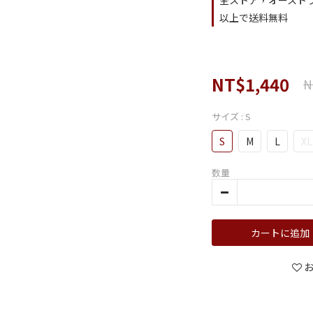
全ストア，オーストラ
以上で送料無料
NT$1,440
N
サイズ
: S
S
M
L
XL
数量
カートに追加