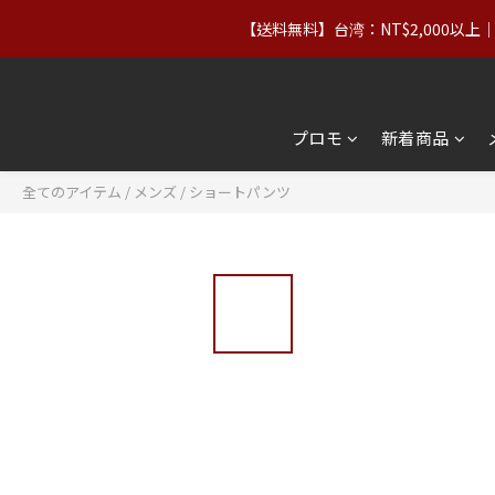
【送料無料】台湾：NT$2,000以
台湾の父の日】8/7〜8/10｜正規
台湾の父の日】8/7〜8/10｜正規
プロモ
新着商品
全てのアイテム
/
メンズ
/
ショートパンツ