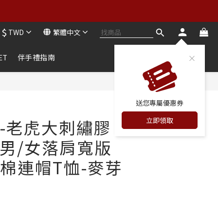
買二送二
$
TWD
繁體中文
買二送二
ET
伴手禮指南
立即購買
送您專屬優惠券
立即領取
-老虎大刺繡膠
男/女落肩寬版
性棉連帽T恤-麥芽