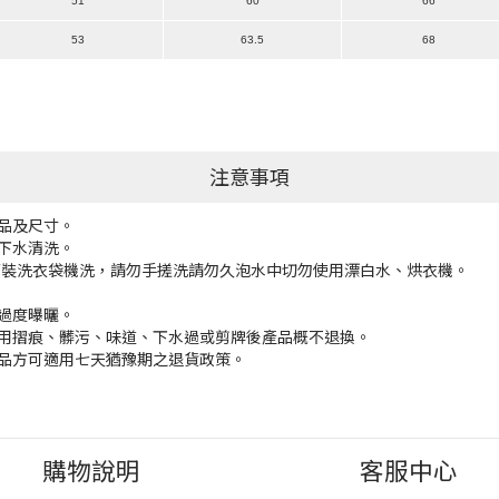
51
60
66
53
63.5
68
注意事項
品及尺寸。
下水清洗。
面裝洗衣袋機洗，請勿手搓洗請勿久泡水中切勿使用漂白水、烘衣機。
過度曝曬。
用摺痕、髒污、味道、下水過或剪牌後產品概不退換。
品方可適用七天猶豫期之退貨政策。
購物說明
客服中心