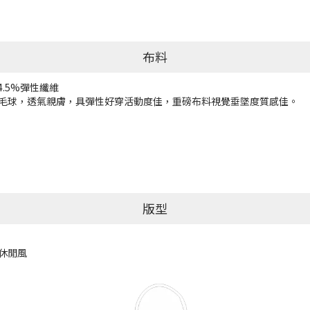
布料
4.5%彈性纖維
毛球，透氣親膚，具彈性好穿活動度佳，重磅布料視覺垂墜度質感佳。
版型
休閒風