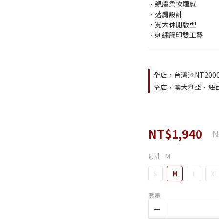
．親膚柔軟觸感
．落肩設計
．寬大休閒版型
．刺繡膠印雙工藝
全店，台灣滿NT200
全店，澳大利亞、紐西
NT$1,940
N
尺寸
: M
S
M
L
XL
數量