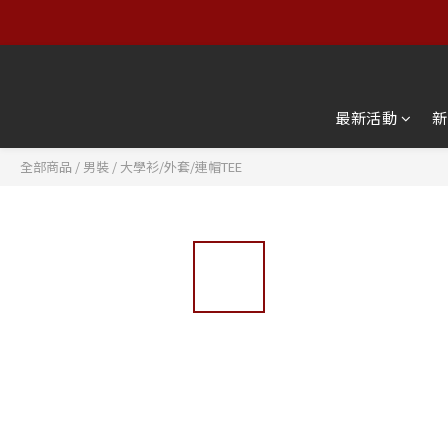
【服飾
【服飾
最新活動
新
全部商品
/
男裝
/
大學衫/外套/連帽TEE