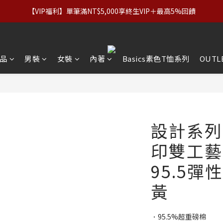
優惠】設計系列正價商品＆Basics系列：2件89折／3件79折｜內著：
【VIP福利】單筆滿NT$5,000享終生VIP＋最高5%回饋
優惠】設計系列正價商品＆Basics系列：2件89折／3件79折｜內著：
品
男裝
女裝
內著
Basics素色T恤系列
OUTL
設計系列
印雙工藝
95.5彈
黃
．95.5%超重磅棉