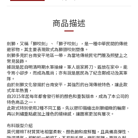
商品描述
劍獅，又稱「獅咬劍」、「獅子咬劍」，是一種中華民間的傳統
避邪物，其主要表現款式為獅頭咬劍塑像。
劍獅多見於台南安平地區一帶，為當地傳統民宅門簷及照壁上之
常見裝飾。
據說是起自明清時期水軍操練，軍人返家將刀、盾放在家中，能
令宵小卻步，而成為風尚；亦有說是居民為了紀念鄭成功及其軍
隊。
由於劍獅文化發揚於台南安平，其強烈的台灣傳統特色，讓此款
式年年熱賣，
自2015年起每年都會發行新的顏色和重製版本，成為了本公司的
特色商品之一。
此款式特別使用2種不同工藝，先以膠印描繪出劍獅細緻的輪廓，
再以刺繡重點處加上撞色的縫線感，讓圖案更加有層次。
布料版型介紹
莫代爾棉T
材質質地相當柔軟、顏色飽和度鮮豔，且具備高彈性、
吸濕透氣，相較於一般棉T，不易脫毛屑、變形起皺，更持久耐