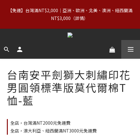
7
9
7
8
0
1
3
2
4
2
8
3
9
6
【88父親節】8/7–8/10｜正價商品（含 Basics）＋OUTLET 不限
6
8
6
7
0
2
【免運】台灣滿NT$2,000｜亞洲、歐洲、北美、澳洲、紐西蘭滿
1
3
1
7
2
8
5
件數，領券享 8 折
5
7
5
6
9
1
NT$3,000（詳情） 
0
2
:
0
6
:
1
7
:
4
9
4
6
4
5
8
立即領券
0
日
時
分
秒
1
5
0
6
3
8
3
5
3
9
4
7
0
4
5
2
7
2
4
2
8
3
9
6
【88父親節】8/7–8/10｜正價商品（含 Basics）＋OUTLET 不限
3
4
1
6
1
3
1
7
2
8
5
件數，領券享 8 折
2
3
0
5
0
2
:
0
6
:
1
7
:
4
9
立即領券
日
時
1
分
2
秒
4
1
5
0
6
3
8
0
1
3
0
4
5
2
7
0
2
3
4
1
6
台南安平劍獅大刺繡印花
1
2
3
0
5
0
1
2
4
男圓領標準版莫代爾棉T
0
1
3
0
2
恤-藍
1
0
全店，台灣滿NT2000元免運費
全店，澳大利亞、紐西蘭滿NT3000元免運費