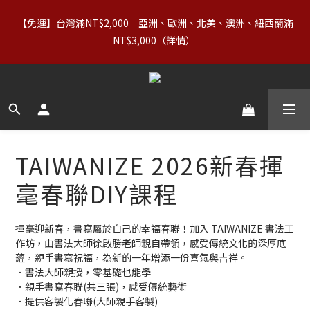
7
9
7
8
8
8
7
0
8
2
4
2
3
3
3
2
【88父親節】8/7–8/10｜正價商品（含 Basics）＋OUTLET 不限
6
8
6
7
7
7
6
【免運】台灣滿NT$2,000｜亞洲、歐洲、北美、澳洲、紐西蘭滿
7
1
3
1
2
2
2
1
件數，領券享 8 折
5
7
5
6
6
6
5
NT$3,000（詳情） 
6
0
2
:
0
1
:
1
1
:
0
4
6
4
5
5
5
4
立即領券
日
時
分
秒
5
1
0
0
0
9
3
5
3
4
4
4
3
4
0
8
2
4
2
3
3
3
2
【88父親節】8/7–8/10｜正價商品（含 Basics）＋OUTLET 不限
3
7
1
3
1
2
2
2
1
件數，領券享 8 折
2
6
0
2
:
0
1
:
1
1
:
0
立即領券
1
日
時
分
秒
5
1
0
0
0
0
4
0
3
TAIWANIZE 2026新春揮
2
1
毫春聯DIY課程
0
揮毫迎新春，書寫屬於自己的幸福春聯！加入 TAIWANIZE 書法工
作坊，由書法大師徐啟勝老師親自帶領，感受傳統文化的深厚底
蘊，親手書寫祝福，為新的一年增添一份喜氣與吉祥。
．書法大師親授，零基礎也能學
．親手書寫春聯(共三張)，感受傳統藝術
．提供客製化春聯(大師親手客製)