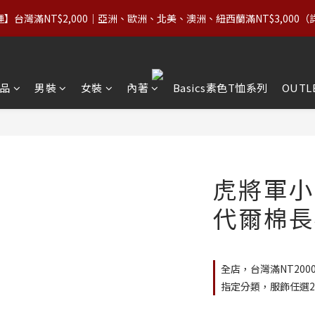
1
3
1
5
0
3
5
3
7
0
2
:
0
4
:
】台灣滿NT$2,000｜亞洲、歐洲、北美、澳洲、紐西蘭滿NT$3,000（
價商品（含 Basics）＋OUTLET 不限件數，領券享 8 折
2
4
2
6
日
時
1
3
1
3
1
5
0
2
0
2
:
0
4
:
價商品（含 Basics）＋OUTLET 不限件數，領券享 8 折
1
日
時
1
3
0
0
2
品
男裝
女裝
內著
Basics素色T恤系列
OUTL
1
0
虎將軍小
代爾棉長
全店，台灣滿NT200
指定分類，服飾任選2