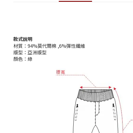
款式說明
材質：94%莫代爾棉 ,6%彈性纖維
版型：亞洲版型
顏色：綠