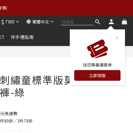
2
4
3
7
2
4
6
5
9
1
3
:
2
6
詳情） 
1
立即領券
3
5
4
8
分
秒
0
2
1
5
0
2
4
3
7
1
0
4
$
1
3
:
2
6
TWD
繁體中文
立即領券
0
3
分
秒
0
2
1
5
2
1
0
4
ET
伴手禮指南
1
0
3
0
2
1
立即購買
0
送您專屬優惠券
立即領取
刺繡童標準版莫
褲-綠
0元免運費
件89折／3件79折