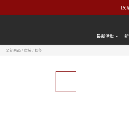
【免運
【88父親節】8/7–8/10｜正
【88父親節】8/7–8/10｜正
最新活動
新
全部商品
/
童裝
/
秋冬