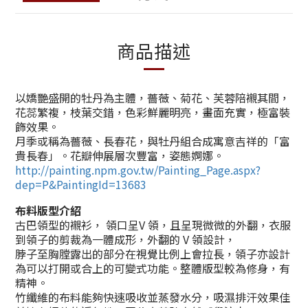
商品描述
以嬌艷盛開的牡丹為主體，薔薇、菊花、芙蓉陪襯其間，
花蕊繁複，枝葉交錯，色彩鮮麗明亮，畫面充實，極富裝
飾效果。
月季或稱為薔薇、長春花，與牡丹組合成寓意吉祥的「富
貴長春」。花瓣伸展層次豐富，姿態婀娜。
http://painting.npm.gov.tw/Painting_Page.aspx?
dep=P&PaintingId=13683
布料版型介紹
古巴領型的襯衫， 領口呈
V
領，且呈現微微的外翻，衣服
到領子的剪裁為一體成形，外翻的
V
領設計，
脖子至胸膛露出的部分在視覺比例上會拉長，領子亦設計
為可以打開或合上的可變式功能。整體版型較為修身，有
精神。
竹纖維的布料能夠快速吸收並蒸發水分，吸濕排汗效果佳