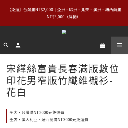
7
8
7
9
7
9
3
0
2
3
2
4
8
2
4
【88父親節】8/7–8/10｜正價商品（含 Basics）＋OUTLET 不限
6
7
6
8
6
8
2
【免運】台灣滿NT$2,000｜亞洲、歐洲、北美、澳洲、紐西蘭滿
1
2
1
3
7
1
3
件數，領券享 8 折
5
6
5
7
5
7
1
NT$3,000（詳情） 
0
1
:
0
9
:
2
6
:
0
2
4
5
4
6
4
6
立即領券
0
日
時
分
秒
0
8
1
5
1
3
4
3
5
9
3
5
7
0
4
0
2
3
2
4
8
2
4
【88父親節】8/7–8/10｜正價商品（含 Basics）＋OUTLET 不限
6
3
1
2
1
3
7
1
3
件數，領券享 8 折
5
2
0
1
:
0
9
:
2
6
:
0
2
立即領券
日
時
4
分
1
秒
0
8
1
5
1
3
0
7
0
4
0
2
6
3
宋緙絲富貴長春滿版數位
1
5
2
0
4
1
印花男窄版竹纖維襯衫-
3
0
2
花白
1
0
全店，台灣滿NT2000元免運費
全店，澳大利亞、紐西蘭滿NT3000元免運費