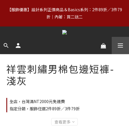
0
1
0
6
2
4
3
2
5
2
4
【88父親節】8/7–8/10｜正價商品（含 Basics）＋OUTLET 不限
【服飾優惠】設計系列正價商品＆Basics系列：2件89折／3件79
0
5
1
3
2
1
4
1
3
9
件數，領券享 8 折
9
9
9
4
折｜內著：買二送二
0
2
:
1
0
:
3
0
:
2
8
立即領券
8
9
8
8
日
時
分
秒
3
1
0
2
1
7
7
9
8
7
7
9
2
0
1
0
6
6
8
7
6
9
6
8
1
【免運】台灣滿NT$2,000｜亞洲、歐洲、北美、澳洲、紐西蘭滿
0
5
5
7
6
5
8
5
7
0
4
NT$3,000（詳情） 
4
6
5
4
7
4
6
3
3
5
4
3
6
3
5
2
2
4
3
2
5
2
4
【88父親節】8/7–8/10｜正價商品（含 Basics）＋OUTLET 不限
1
1
3
2
1
4
1
3
9
件數，領券享 8 折
祥雲刺繡男棉包邊短褲-
0
0
2
:
1
0
:
3
0
:
2
8
立即領券
日
時
分
秒
淺灰
1
0
2
1
7
0
1
0
6
0
5
4
全店，台灣滿NT2000元免運費
3
2
指定分類，服飾任選2件89折／3件79折
1
0
查看更多