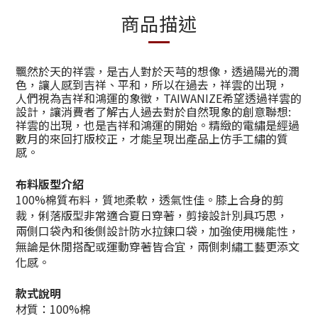
商品描述
飄然於天的祥雲，是古人對於天芎的想像，透過陽光的潤
色，讓人感到吉祥、平和，所以在過去，祥雲的出現，
人們視為吉祥和鴻運的象徵，TAIWANIZE希望透過祥雲的
設計，
讓消費者了解古人過去對於自然現象的創意聯想:
祥
雲的出現，也是吉祥和鴻運的開始。精緻的電繡是經過
數月的來回打版校正，才能呈現出產品上仿手工繡的質
感。
布料版型介紹
100%棉質布料，質地柔軟，透氣性佳。膝上合身的剪
裁，俐落版型非常適合夏日穿著，剪接設計別具巧思，
兩側口袋內和後側設計防水拉鍊口袋，加強使用機能性，
無論是休閒搭配或運動穿著皆合宜，兩側刺繡工藝更添文
化感。
款式說明
材質：100%棉