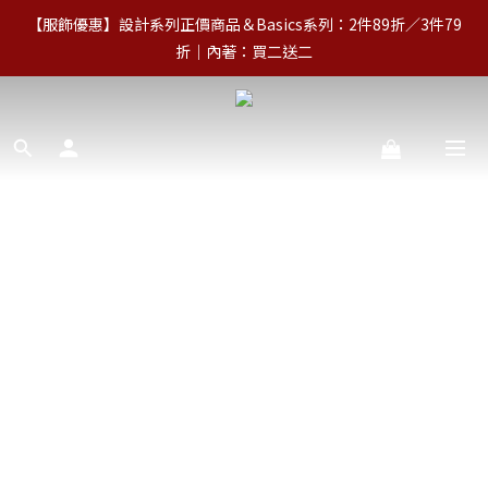
【服飾優惠】設計系列正價商品＆Basics系列：2件89折／3件79
【服飾優惠】設計系列正價商品＆Basics系列：2件89折／3件79
折｜內著：買二送二
折｜內著：買二送二
【免運】台灣滿NT$2,000｜亞洲、歐洲、北美、澳洲、紐西蘭滿
NT$3,000（詳情） 
【VIP福利】單筆滿NT$5,000享終生VIP＋最高5%回饋
【服飾優惠】設計系列正價商品＆Basics系列：2件89折／3件79
折｜內著：買二送二