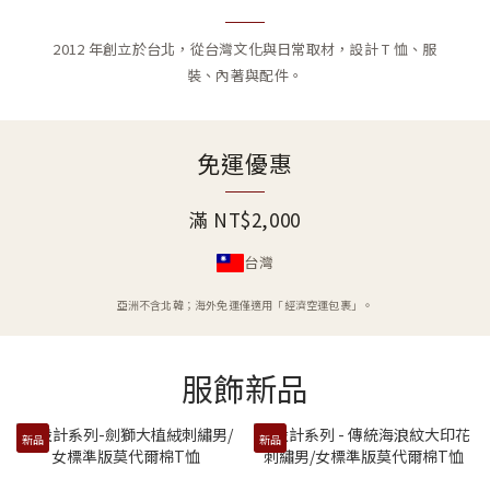
2012 年創立於台北，從台灣文化與日常取材，設計 T 恤、服
裝、內著與配件。
免運優惠
滿 NT$2,000
台灣
滿 NT$3,000
滿 NT$2,000
亞洲・歐洲・北美洲
澳大利亞・紐西蘭
亞洲不含北韓；海外免運僅適用「經濟空運包裹」。
台灣
服飾新品
新品
新品