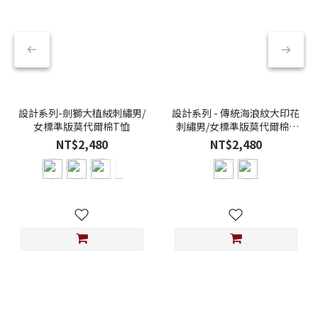
設計系列-劍獅大植絨刺繡男/
設計系列 - 傳統海浪紋大印花
女標準版莫代爾棉T恤
刺繡男/女標準版莫代爾棉T
恤
NT$2,480
NT$2,480