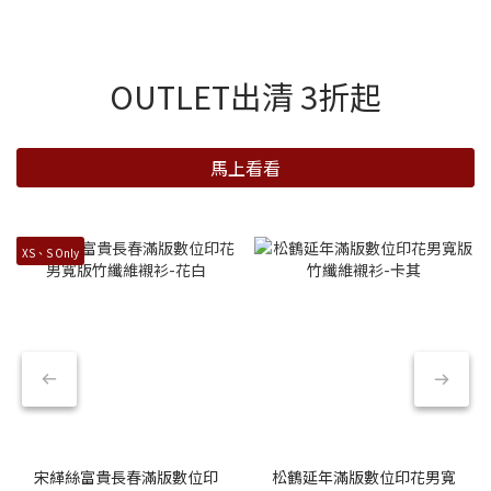
OUTLET出清 3折起
馬上看看
XS、S Only
宋緙絲富貴長春滿版數位印
松鶴延年滿版數位印花男寬