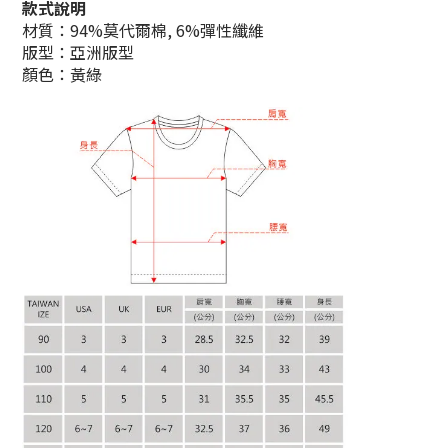
款式說明
材質：94%莫代爾棉, 6%彈性纖維
版型：亞洲版型
顏色：黃綠