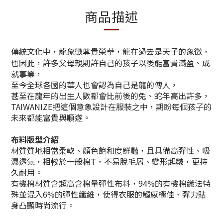
商品描述
傳統文化中，龍象徵尊貴榮華，龍在過去是天子的象徵，
也因此，許多父母親期許自己的孩子以後能富貴滿盈、成
就事業，
至今全球各國的華人也會認為自己是龍的傳人，
甚至在龍年的出生人數都會比前後的兔、蛇年高出許多，
TAIWANIZE把這個意象設計在服裝之中，期盼每個孩子的
未來都能富貴與順遂。
布料版型介紹
材質質地相當柔軟、顏色飽和度鮮豔，且具備高彈性、吸
濕透氣，相較於一般棉T，不易脫毛屑、變形起皺，更持
久耐用。
有機棉材質含超高含棉量彈性布料，94%的有機棉織法特
殊並混入6%的彈性纖維，使得衣服的觸感極佳、彈力貼
身凸顯時尚流行。