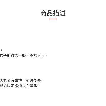
商品描述
。
君子的氣節一般，不拘人下。
維，既透氣又有彈性，前短後長，
避免因前擺過長而皺起。