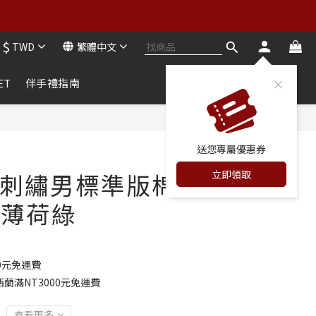
買二送二
$
TWD
繁體中文
買二送二
ET
伴手禮指南
立即購買
送您專屬優惠券
立即領取
刺繡男標準版棉
-薄荷綠
0元免運費
蘭滿NT3000元免運費
查看更多