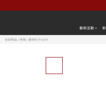
【服飾
【服飾
最新活動
新
全部商品
/
男裝
/
唐領衫/Polo衫