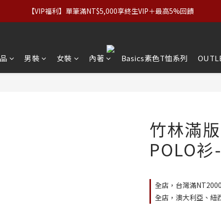
優惠】設計系列正價商品＆Basics系列：2件89折／3件79折｜內著：
【VIP福利】單筆滿NT$5,000享終生VIP＋最高5%回饋
優惠】設計系列正價商品＆Basics系列：2件89折／3件79折｜內著：
品
男裝
女裝
內著
Basics素色T恤系列
OUTL
竹林滿版
POLO衫
全店，台灣滿NT200
全店，澳大利亞、紐西