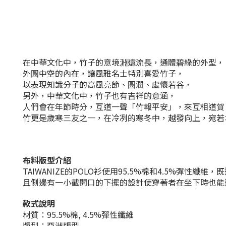
在中華文化中，竹子的意境淵遠流長，通體碧綠的外型，
外圓中空的內在，讓風雅名士特別喜愛竹子，
以表現知識分子的高風亮節、圓潤、虛懷若谷，
另外，中華文化中，竹子也有吉祥的意涵，
人們會在年節時分，互道一聲「竹報平安」，來互相道賀
竹更是歲寒三友之一，在冷冽的寒冬中，越發向上，宛若
布料版型介紹
TAIWANIZE的POLO衫使用95.5%棉和4.5%彈性纖
且側邊有一小截開口的下擺的設計使穿著者在坐下時也能
款式說明
材質：95.5%棉, 4.5%彈性纖維
版型：亞洲版型