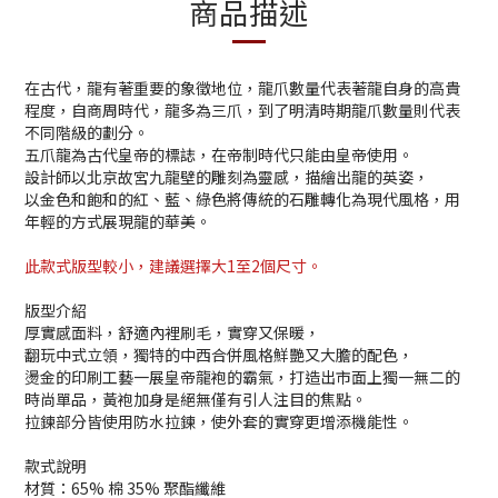
商品描述
在古代，龍有著重要的象徵地位，龍爪數量代表著龍自身的高貴
程度，自商周時代，龍多為三爪，到了明清時期龍爪數量則代表
不同階級的劃分。
五爪龍為古代皇帝的標誌，在帝制時代只能由皇帝使用。
設計師以北京故宮九龍壁的雕刻為靈感，描繪出龍的英姿，
以金色和飽和的紅、藍、綠色將傳統的石雕轉化為現代風格，用
年輕的方式展現龍的華美。
此款式版型較小，建議選擇大1至2個尺寸。
版型介紹
厚實感面料，舒適內裡刷毛，實穿又保暖，
翻玩中式立領，獨特的中西合併風格鮮艷又大膽的配色，
燙金的印刷工藝一展皇帝龍袍的霸氣，打造出市面上獨一無二的
時尚單品，黃袍加身是絕無僅有引人注目的焦點。
拉鍊部分皆使用防水拉鍊，使外套的實穿更增添機能性。
款式說明
材質：65% 棉 35% 聚酯纖維