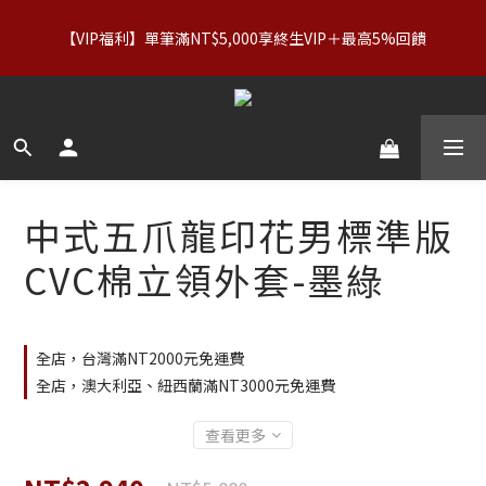
【服飾優惠】設計系列正價商品＆Basics系列：2件89折／3件79
【VIP福利】單筆滿NT$5,000享終生VIP＋最高5%回饋
折｜內著：買二送二
【服飾優惠】設計系列正價商品＆Basics系列：2件89折／3件79
折｜內著：買二送二
中式五爪龍印花男標準版
CVC棉立領外套-墨綠
全店，台灣滿NT2000元免運費
全店，澳大利亞、紐西蘭滿NT3000元免運費
查看更多