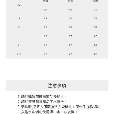
胸寬
身高
袖長
SIZE
CM
CM
CM
S
63
64
57
M
65
66
59
L
66
67
60
XL
71
72
61
XXL
72
72
62
注意事項
請於購買前確認商品及尺寸。
請於穿著前將產品下水清洗。
清洗時,請將衣服面裝洗衣袋機洗，請勿手搓洗請勿
久泡水中切勿使用漂白水、烘衣機。