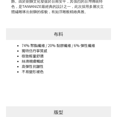
飾。由於劍獅文化發揚於台南安平，其強烈的台灣傳統特
色，是TAIWANIZE最經典的設計之一，此次採用多層次立
體繡雕琢出劍獅的樣貌，有如浮雕般精緻典雅。
布料
74% 聚酯纖維 / 20% 黏膠纖維 / 6% 彈性纖維
獨特仿丹寧質感
極致輕量舒適
絲滑親膚觸感
高彈性抗皺性
不易變形褪色
版型