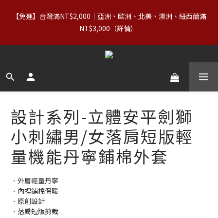
7
9
7
7
7
3
2
4
2
6
2
6
2
【88父親節】8/7–8/10｜正價商品（含 Basics）＋OUTLET 不限
6
8
6
6
6
2
【免運】台灣滿NT$2,000｜亞洲、歐洲、北美、澳洲、紐西蘭滿
1
3
1
5
1
5
1
件數，領券享 8 折
5
7
5
9
5
9
5
1
NT$3,000（詳情） 
0
2
:
0
4
:
0
4
:
0
9
4
6
4
8
4
8
4
立即領券
0
日
時
分
秒
1
3
3
8
3
5
3
7
3
7
3
0
2
2
7
2
4
2
6
2
6
2
【88父親節】8/7–8/10｜正價商品（含 Basics）＋OUTLET 不限
1
1
6
1
3
1
5
1
5
1
件數，領券享 8 折
0
0
5
0
2
:
0
4
:
0
4
:
0
9
立即領券
日
時
分
秒
4
1
3
3
8
3
0
2
2
7
2
1
1
6
設計系列-立體安平劍獅
1
0
0
5
0
4
小刺繡男/女落肩短版輕
3
2
量機能丹寧鋪棉外套
1
0
．外層輕量丹寧
．內裡鋪棉保暖
．原創設計
．落肩短版剪裁