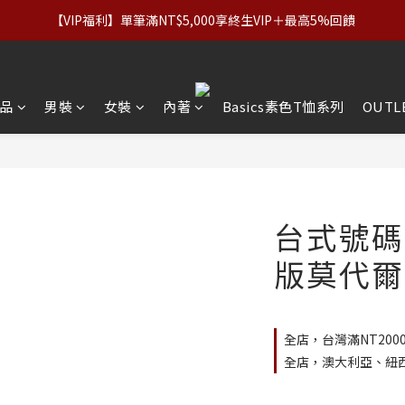
優惠】設計系列正價商品＆Basics系列：2件89折／3件79折｜內著：
【VIP福利】單筆滿NT$5,000享終生VIP＋最高5%回饋
優惠】設計系列正價商品＆Basics系列：2件89折／3件79折｜內著：
品
男裝
女裝
內著
Basics素色T恤系列
OUTL
台式號碼
版莫代爾
全店，台灣滿NT200
全店，澳大利亞、紐西