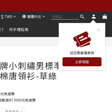
買二送二
$
TWD
繁體中文
買二送二
ET
伴手禮指南
立即購買
送您專屬優惠券
立即領取
牌小刺繡男標準
棉唐領衫-草綠
0元免運費
蘭滿NT3000元免運費
查看更多