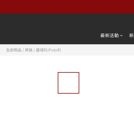
【服飾
【服飾
最新活動
新
全部商品
/
男裝
/
唐領衫/Polo衫