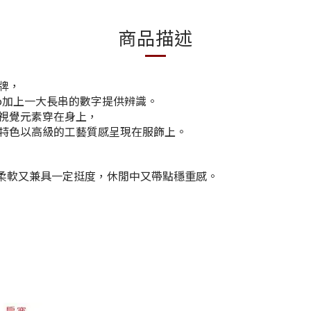
商品描述
牌，
o加上一大長串的數字提供辨識。
視覺元素穿在身上，
特色以高級的工藝質感呈現在服飾上。
，柔軟又兼具一定挺度，休閒中又帶點穩重感。