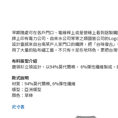
早期隨處可在各戶門口、電線桿上或是管線上看到鋁製鐵
牌上印有電力公司、自來水公司等等之類國營公司的Log
設計靈感來自台南某戶人家門口的鐵牌，把「台味復古」
用了大量的貼布繡工藝，不只有十足在地特色，更把台灣
布料版型介紹
唐領衫立領設計，以94%莫代爾棉， 6%彈性纖維製成
款式說明
材質：94%莫代爾棉, 6%彈性纖維
版型：亞洲版型
顏色：草綠
尺寸表