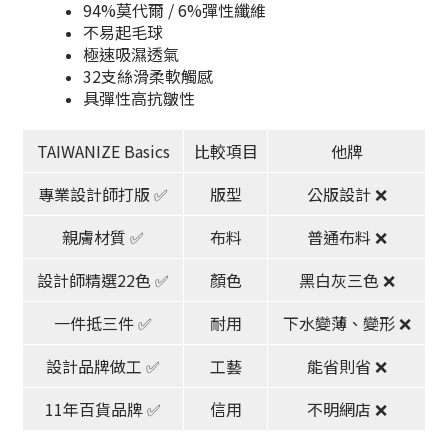
94%莫代爾 / 6%彈性纖維
不易起毛球
極速吸濕透氣
32支絲滑柔軟觸感
具彈性高抗皺性
TAIWANIZE Basics
比較項目
他牌
專業設計師打版 ✅
版型
公版設計 ❌
親膚材質 ✅
布料
普通布料 ❌
設計師精選22色 ✅
顏色
黑白灰三色 ❌
一件抵三件 ✅
耐用
下水變薄、變形 ❌
設計品牌做工 ✅
工藝
能省則省 ❌
11年百貨品牌 ✅
信用
不明網店 ❌