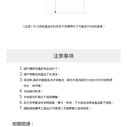
《注意》尺寸因各產品布料特性不同實際尺寸可能有5%內的差異。
注意事項
請於購買前確認商品及尺寸。
請於穿著前將產品下水清洗。
清洗時,請將衣服面裝洗衣袋機洗，請勿手搓洗請勿久泡水中切勿使用漂
白水、烘衣機。
衣物請勿熨燙。
衣物請勿於陽光下過度曝曬。
非正常穿著或有使用摺痕、髒污、味道、下水過或剪牌後產品概不退換。
網路通路購買之產品方可適用七天猶豫期之退貨政策。
相關閱讀：