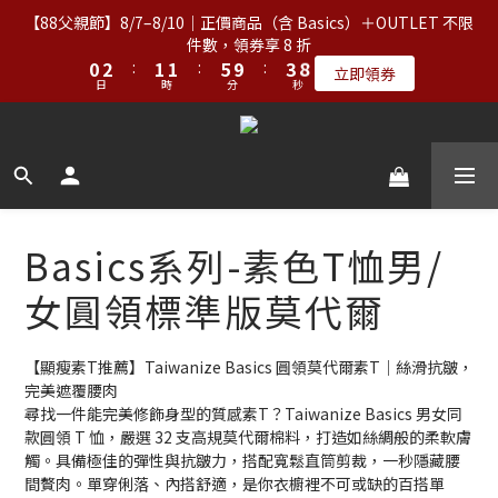
1
3
2
2
6
4
8
件數，領券享 8 折
2
4
3
3
7
5
9
【88父親節】8/7–8/10｜正價商品（含 Basics）＋OUTLET 不限
0
2
:
1
1
:
5
9
:
3
7
1
3
2
2
6
4
8
立即領券
件數，領券享 8 折
日
時
分
秒
1
0
0
4
8
2
6
0
2
:
1
1
:
5
9
:
3
7
立即領券
0
3
7
1
5
日
時
分
秒
1
0
0
4
8
2
6
【服飾優惠】設計系列正價商品＆Basics系列：2件89折／3件79
2
6
0
4
0
3
7
1
5
9
1
5
3
折｜內著：買二送二
2
6
0
4
8
9
9
0
4
2
1
5
3
7
9
8
8
3
1
0
4
2
6
8
7
7
9
2
0
【免運】台灣滿NT$2,000｜亞洲、歐洲、北美、澳洲、紐西蘭滿
3
1
5
7
6
6
8
1
2
0
NT$3,000（詳情） 
4
6
5
5
9
7
Basics系列-素色T恤男/
0
1
3
5
4
4
8
6
0
2
4
3
3
7
5
9
女圓領標準版莫代爾
【88父親節】8/7–8/10｜正價商品（含 Basics）＋OUTLET 不限
1
3
2
2
6
4
8
件數，領券享 8 折
0
2
:
1
1
:
5
9
:
3
7
立即領券
日
時
分
秒
【顯瘦素T推薦】Taiwanize Basics 圓領莫代爾素T｜絲滑抗皺，
1
0
0
4
8
2
6
完美遮覆腰肉
0
3
7
1
5
尋找一件能完美修飾身型的質感素T？Taiwanize Basics 男女同
2
6
0
4
款圓領 T 恤，嚴選 32 支高規莫代爾棉料，打造如絲綢般的柔軟膚
1
5
3
觸。具備極佳的彈性與抗皺力，搭配寬鬆直筒剪裁，一秒隱藏腰
0
4
2
間贅肉。單穿俐落、內搭舒適，是你衣櫥裡不可或缺的百搭單
3
1