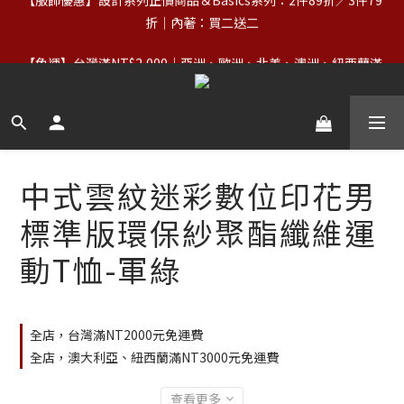
折｜內著：買二送二
【服飾優惠】設計系列正價商品＆Basics系列：2件89折／3件79
折｜內著：買二送二
【免運】台灣滿NT$2,000｜亞洲、歐洲、北美、澳洲、紐西蘭滿
NT$3,000（詳情） 
【VIP福利】單筆滿NT$5,000享終生VIP＋最高5%回饋
【服飾優惠】設計系列正價商品＆Basics系列：2件89折／3件79
中式雲紋迷彩數位印花男
折｜內著：買二送二
標準版環保紗聚酯纖維運
動T恤-軍綠
全店，台灣滿NT2000元免運費
全店，澳大利亞、紐西蘭滿NT3000元免運費
查看更多