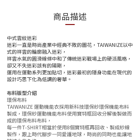
商品描述
中式雲紋迷彩
迷彩一直是時尚產業中經典不敗的圖花，TAIWANIZE以中
式的祥雲的輪廓融入迷彩，
祥雲水氣的圓滑線條中和了傳統迷彩戰場上的硬派風格，
卻又不失迷彩該有的陽剛，
運用在運動系列更加貼切，迷彩最初的隱身功能在現代的
設計巧思下化為低調的奢華。
布料版型介紹
環保布料
TAIWANIZE 運動機能衣採用新科技環保紗環保機能布料
製成，環保紗運動機能布料使用寶特瓶回收分解後製做而
成的環保布料布料，
每一件T-SHIRT相當於使用8個寶特瓶再回收、製成紗線
製作，跟上時代腳步一同愛護地球，時尚的同時也能讓地