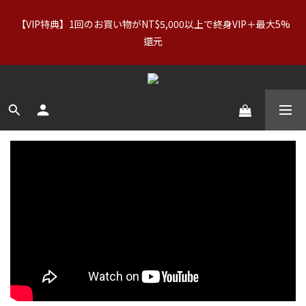
【VIP特典】1回のお買い物がNT$5,000以上で終身VIP＋最大5%
【アパレルセール】オリジナル（正規価格）＆Basics：2点で
11%OFF／3点で21%OFF｜インナー：2点購入で2点無料
還元
【アパレルセール】オリジナル（正規価格）＆Basics：2点で
11%OFF／3点で21%OFF｜インナー：2点購入で2点無料