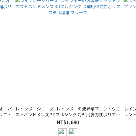
ルオーバ
レインボーシリーズ -レインボーの波昇華プリントウエ
レイ
リエス
ストバンドメンズ 3Dブルジング 冷却用弾力性ポリエス
リント
テル繊維 ブリーフ
NT$1,680