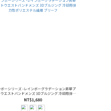
ンボーシリーズ -レインボーグラデーション昇華プ
ウエストバンドメンズ 3Dブルジング 冷却用弾力
性ポリエステル繊維 ブリーフ
NT$1,680