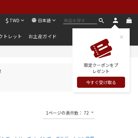
ンナー：2点購入で2点無料
$
TWD
日本語
ンナー：2点購入で2点無料
ウトレット
お土産ガイド
限定クーポンをプ
レゼント
！
今すぐ受け取る
1ページの表示数： 72