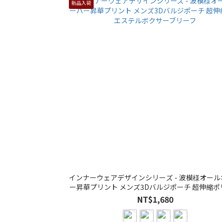
新品入荷
インナーウェアデザインシリーズ - 波模様オー
ー昇華プリント メンズ3Dバルジポーチ 超伸縮ポ
テルボクサーブリーフ
NT$1,680