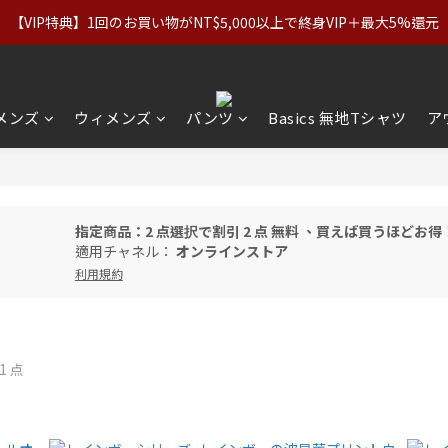
ナル（正規価格）＆Basics：2点で11%OFF／3点で21%OFF｜イ
【VIP特典】1回のお買い物がNT$5,000以上で終身VIP＋最大5%還元
ナル（正規価格）＆Basics：2点で11%OFF／3点で21%OFF｜イ
メンズ
ウィメンズ
パンツ
Basics 無地Tシャツ
ア
指定商品：2 点選択で割引 2 点 無料 、買えば買うほどお得
適用チャネル：
オンラインストア
利用規約
1 点