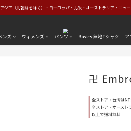
1
2
1
4
5
6
0
1
3
4
3
6
7
8
0
1
:
0
3
:
4
5
上｜アジア（北朝鮮を除く）・ヨーロッパ・北米・オーストラリア・ニュージ
価格商品（Basics含む）＋OUTLETが20%OFF
0
2
3
2
5
6
7
日
時
分
0
2
3
4
1
2
1
4
5
6
1
2
3
0
1
:
0
3
:
4
5
価格商品（Basics含む）＋OUTLETが20%OFF
0
1
2
日
時
分
0
2
3
4
0
1
1
2
3
メンズ
ウィメンズ
パンツ
Basics 無地Tシャツ
ア
0
0
1
2
0
1
0
卍 Embro
全ストア，台湾はNT$
全ストア，オーストラ
以上で送料無料