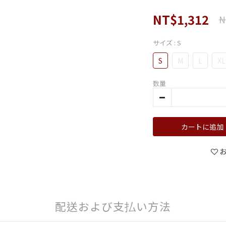
NT$1,312
N
サイズ
: S
S
M
L
XL
数量
カートに追加
配送および支払い方法