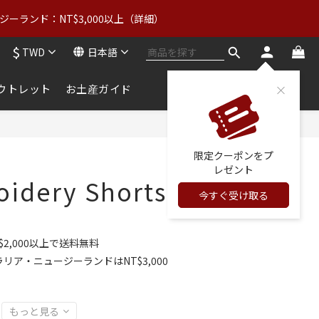
6
7
1
2
8
9
:
5
6
ーランド：NT$3,000以上（詳細）
0
1
クーポンをGET
7
8
秒
4
5
0
6
7
3
4
$
:
5
6
TWD
日本語
クーポンをGET
2
3
秒
4
5
1
2
3
4
ウトレット
お土産ガイド
0
1
2
3
0
1
2
0
1
今すぐ購入
0
限定クーポンをプ
レゼント
idery Shorts
今すぐ受け取る
2,000以上で送料無料
リア・ニュージーランドはNT$3,000
もっと見る