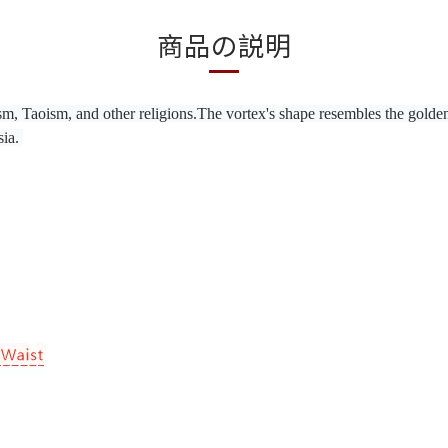
商品の説明
 Taoism, and other religions.The vortex's shape resembles the golden li
ia. 