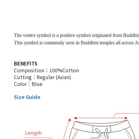
The vortex symbol is a positive symbol originated from Buddhism,
This symbol is commonly seen in Buddhist temples all across As
BENEFITS
Composition：100%Cotton
Cutting：Regular (Asian)
Color：Blue
Size Guide