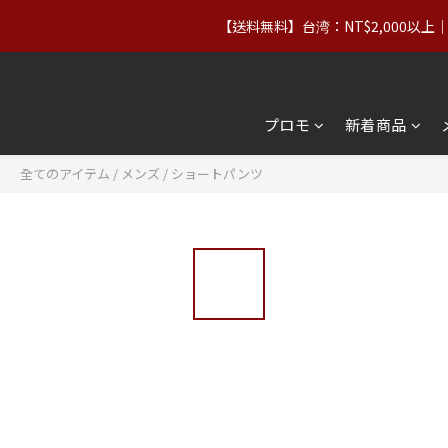
【送料無料】台湾：NT$2,000以
台湾の父の日】8/7〜8/10｜正規
台湾の父の日】8/7〜8/10｜正規
プロモ
新着商品
全てのアイテム
/
メンズ
/
ショートパンツ