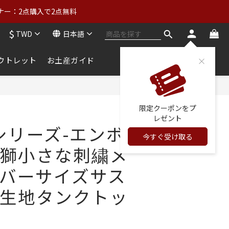
ンナー：2点購入で2点無料
ンナー：2点購入で2点無料
ーランド：NT$3,000以上（詳細）
$
TWD
日本語
ウトレット
お土産ガイド
ンナー：2点購入で2点無料
今すぐ購入
限定クーポンをプ
レゼント
zeシリーズ-エンボ
今すぐ受け取る
獅小さな刺繍メ
バーサイズサス
生地タンクトッ