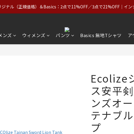
ナル（正規価格）＆Basics：2点で11%OFF／3点で21%OFF｜イ
ナル（正規価格）＆Basics：2点で11%OFF／3点で21%OFF｜イ
上｜アジア（北朝鮮を除く）・ヨーロッパ・北米・オーストラリア・ニュージ
【VIP特典】1回のお買い物がNT$5,000以上で終身VIP＋最大5%還元
メンズ
ウィメンズ
パンツ
Basics 無地Tシャツ
ア
ナル（正規価格）＆Basics：2点で11%OFF／3点で21%OFF｜イ
Ecoli
ス安平剣
ンズオー
テナブル
プ