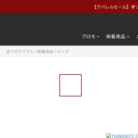
【アパレルセール】オリジ
【アパレルセール】オリジ
【送料無料】台湾：NT$2,000以
プロモ
新着商品
【アパレルセール】オリジ
全てのアイテム
/
新着商品
/
メンズ