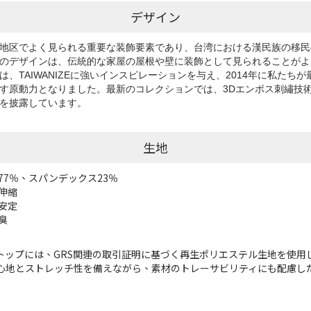
デザイン
地区でよく見られる重要な装飾要素であり、台湾における漢民族の移民
のデザインは、伝統的な家屋の屋根や壁に装飾として見られることがよ
、TAIWANIZEに強いインスピレーションを与え、2014年に私たち
す原動力となりました。最新のコレクションでは、3Dエンボス刺繡技
を披露しています。
生地
77％、スパンデックス23％
伸縮
安定
臭
トップには、GRS関連の取引証明に基づく再生ポリエステル生地を使用
心地とストレッチ性を備えながら、素材のトレーサビリティにも配慮し