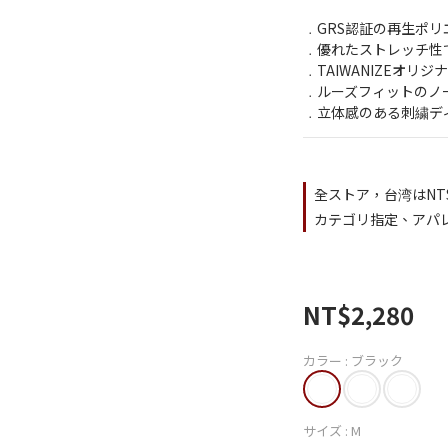
﹒GRS認証の再生ポ
﹒優れたストレッチ性
﹒TAIWANIZEオリ
﹒ルーズフィットのノ
﹒立体感のある刺繍デ
全ストア，台湾はNT$
カテゴリ指定、アパレ
NT$2,280
カラー
: ブラック
サイズ
: M