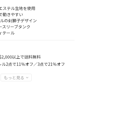
リエステル生地を使用
で動きやすい
ジナルの剣獅子デザイン
ースリーブタンク
ィテール
2,000以上で送料無料
ル2点で11％オフ／3点で21％オフ
もっと見る