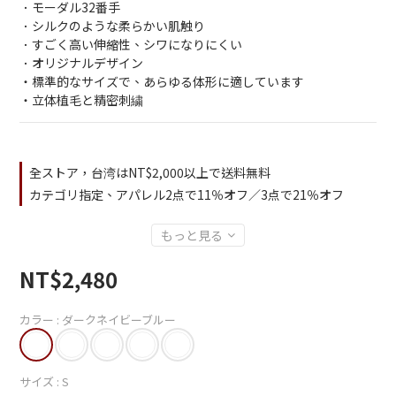
．モーダル32番手
．シルクのような柔らかい肌触り
．すごく高い伸縮性、シワになりにくい
．オリジナルデザイン
・標準的なサイズで、あらゆる体形に適しています
・立体植毛と精密刺繍
全ストア，台湾はNT$2,000以上で送料無料
カテゴリ指定、アパレル2点で11％オフ／3点で21％オフ
もっと見る
NT$2,480
カラー
: ダークネイビーブルー
サイズ
: S