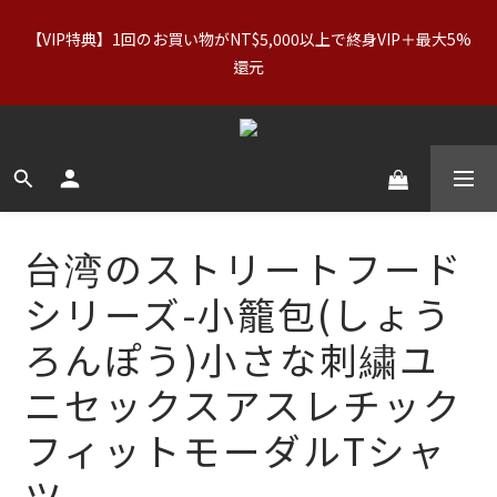
【VIP特典】1回のお買い物がNT$5,000以上で終身VIP＋最大5%
【アパレルセール】オリジナル（正規価格）＆Basics：2点で
11%OFF／3点で21%OFF｜インナー：2点購入で2点無料
還元
【アパレルセール】オリジナル（正規価格）＆Basics：2点で
11%OFF／3点で21%OFF｜インナー：2点購入で2点無料
台湾のストリートフード
シリーズ-小籠包(しょう
ろんぽう)小さな刺繍ユ
ニセックスアスレチック
フィットモーダルTシャ
ツ