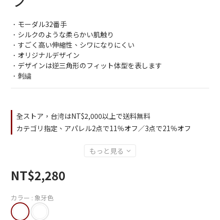
．モーダル32番手
．シルクのような柔らかい肌触り
．すごく高い伸縮性、シワになりにくい
．オリジナルデザイン
．デザインは逆三角形のフィット体型を表します
．刺繍
全ストア，台湾はNT$2,000以上で送料無料
カテゴリ指定、アパレル2点で11％オフ／3点で21％オフ
もっと見る
NT$2,280
カラー
: 象牙色