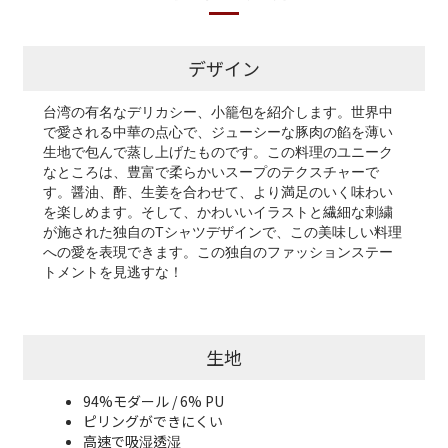
デザイン
台湾の有名なデリカシー、小籠包を紹介します。世界中
で愛される中華の点心で、ジューシーな豚肉の餡を薄い
生地で包んで蒸し上げたものです。この料理のユニーク
なところは、豊富で柔らかいスープのテクスチャーで
す。醤油、酢、生姜を合わせて、より満足のいく味わい
を楽しめます。そして、かわいいイラストと繊細な刺繍
が施された独自のTシャツデザインで、この美味しい料理
への愛を表現できます。この独自のファッションステー
トメントを見逃すな！
生地
94%モダール / 6% PU
ピリングができにくい
高速で吸湿透湿