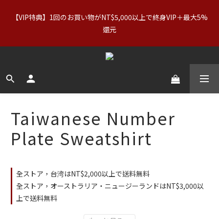
【VIP特典】1回のお買い物がNT$5,000以上で終身VIP＋最大5%
【アパレルセール】オリジナル（正規価格）＆Basics：2点で
11%OFF／3点で21%OFF｜インナー：2点購入で2点無料
還元
【アパレルセール】オリジナル（正規価格）＆Basics：2点で
11%OFF／3点で21%OFF｜インナー：2点購入で2点無料
Taiwanese Number
Plate Sweatshirt
全ストア，台湾はNT$2,000以上で送料無料
全ストア，オーストラリア・ニュージーランドはNT$3,000以
上で送料無料