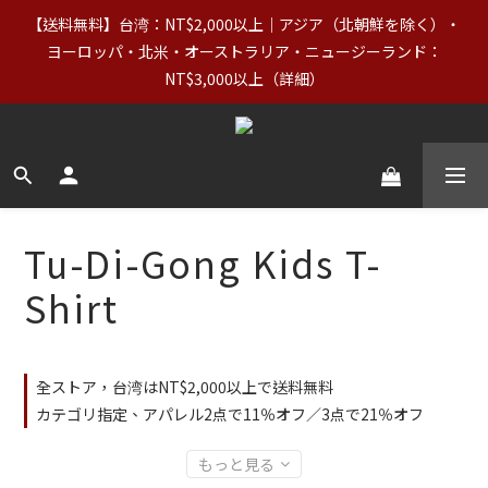
7
9
7
7
9
0
2
4
2
6
2
4
5
8
台湾の父の日】8/7〜8/10｜正規価格商品（Basics含む）＋
【送料無料】台湾：NT$2,000以上｜アジア（北朝鮮を除く）・
6
8
6
6
8
9
1
3
1
5
1
3
4
7
OUTLETが20%OFF
5
7
5
9
5
7
8
ヨーロッパ・北米・オーストラリア・ニュージーランド：
0
2
:
0
4
:
0
2
:
3
6
クーポンをGET
4
6
4
8
4
6
7
NT$3,000以上（詳細）
日
時
分
秒
1
3
1
2
5
3
5
3
7
3
5
6
9
0
2
0
1
4
2
4
2
6
2
4
5
8
台湾の父の日】8/7〜8/10｜正規価格商品（Basics含む）＋
1
0
3
1
3
1
5
1
3
4
7
OUTLETが20%OFF
0
2
0
2
:
0
4
:
0
2
:
3
6
クーポンをGET
1
日
時
分
秒
1
3
1
2
5
0
0
2
0
1
4
1
0
3
Tu-Di-Gong Kids T-
0
2
1
Shirt
0
全ストア，台湾はNT$2,000以上で送料無料
カテゴリ指定、アパレル2点で11％オフ／3点で21％オフ
もっと見る