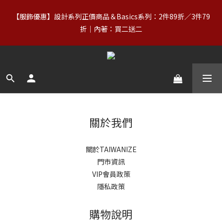
0
1
2
6
1
2
2
4
5
6
3
5
【88父親節】8/7–8/10｜正價商品（含 Basics）＋OUTLET 不限
【服飾優惠】設計系列正價商品＆Basics系列：2件89折／3件79
0
1
5
0
1
1
3
4
5
9
2
4
件數，領券享 8 折
9
9
0
4
折｜內著：買二送二
0
0
:
2
3
:
4
8
:
1
3
立即領券
8
8
9
日
時
分
3
秒
1
2
3
7
0
2
7
7
9
8
2
0
1
2
6
1
6
6
8
9
7
9
1
【免運】台灣滿NT$2,000｜亞洲、歐洲、北美、澳洲、紐西蘭滿
0
1
5
0
5
5
7
8
9
6
8
0
0
4
NT$3,000（詳情） 
4
4
6
7
8
5
7
3
3
3
5
6
7
4
6
2
2
2
4
5
6
3
5
【88父親節】8/7–8/10｜正價商品（含 Basics）＋OUTLET 不限
1
1
1
3
4
5
9
2
4
件數，領券享 8 折
0
關於我們
0
0
:
2
3
:
4
8
:
1
3
立即領券
日
時
分
秒
1
2
3
7
0
2
0
1
2
6
1
關於TAIWANIZE
0
1
5
0
門市資訊
0
4
VIP會員政策
3
2
隱私政策
1
0
購物說明