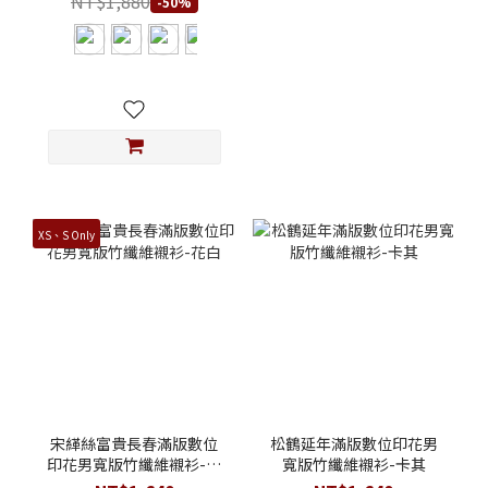
NT$1,880
-50%
XS、S Only
宋緙絲富貴長春滿版數位
松鶴延年滿版數位印花男
印花男寬版竹纖維襯衫-花
寬版竹纖維襯衫-卡其
白