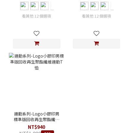
看其他 12 個選項
看其他 12 個選項
運動系列-Logo小膠印男
標準版回收再生聚酯纖維
運動T恤
NT$940