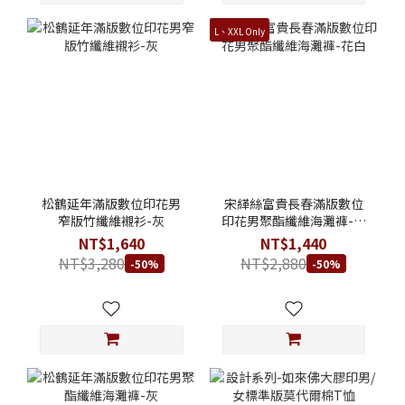
L、XXL Only
松鶴延年滿版數位印花男
宋緙絲富貴長春滿版數位
窄版竹纖維襯衫-灰
印花男聚酯纖維海灘褲-花
白
NT$1,640
NT$1,440
NT$3,280
NT$2,880
-50%
-50%