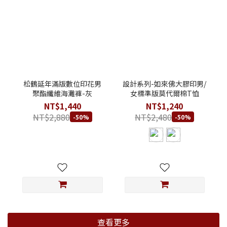
松鶴延年滿版數位印花男
設計系列-如來佛大膠印男/
聚酯纖維海灘褲-灰
女標準版莫代爾棉T恤
NT$1,440
NT$1,240
NT$2,880
NT$2,480
-50%
-50%
查看更多