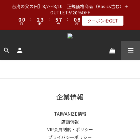
2
2
2
2
4
4
5
5
7
7
9
9
2
2
台湾の父の日】8/7〜8/10｜正規価格商品（Basics含む）＋
台湾の父の日】8/7〜8/10｜正規価格商品（Basics含む）＋
1
1
1
1
3
3
4
4
6
6
8
8
1
1
9
9
OUTLETが20%OFF
OUTLETが20%OFF
0
0
0
0
:
:
2
2
3
3
:
:
5
5
7
7
:
:
0
0
8
8
クーポンをGET
クーポンをGET
日
日
時
時
分
分
秒
秒
1
1
2
2
4
4
6
6
7
7
0
0
1
1
3
3
5
5
6
6
0
0
2
2
4
4
5
5
【アパレルセール】オリジナル（正規価格）＆Basics：2点で
9
9
9
1
1
3
3
4
4
11%OFF／3点で21%OFF｜インナー：2点購入で2点無料
8
8
8
0
0
2
2
3
3
7
7
9
7
1
1
2
2
【送料無料】台湾：NT$2,000以上｜アジア（北朝鮮を除く）・
6
6
8
9
6
0
0
1
1
5
5
7
8
5
0
0
ヨーロッパ・北米・オーストラリア・ニュージーランド：
4
4
6
7
9
4
NT$3,000以上（詳細）
3
3
5
6
8
3
2
2
4
5
7
9
2
企業情報
台湾の父の日】8/7〜8/10｜正規価格商品（Basics含む）＋
1
1
3
4
6
8
1
9
OUTLETが20%OFF
0
0
:
2
3
:
5
7
:
0
8
クーポンをGET
日
時
分
秒
TAIWANIZE情報
1
2
4
6
7
0
1
3
5
6
店舗情報
0
2
4
5
VIP会員制度・ポリシー
1
3
4
プライバシーポリシー