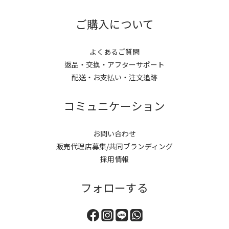
0
2
3
1
2
ご購入について
0
1
0
よくあるご質問
返品・交換・アフターサポート
配送・お支払い・注文追跡
コミュニケーション
お問い合わせ
販売代理店募集/共同ブランディング
採用情報
フォローする