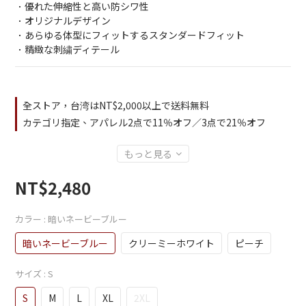
．優れた伸縮性と高い防シワ性 
．オリジナルデザイン
．あらゆる体型にフィットするスタンダードフィット
．精緻な刺繍ディテール
全ストア，台湾はNT$2,000以上で送料無料
カテゴリ指定、アパレル2点で11％オフ／3点で21％オフ
もっと見る
NT$2,480
カラー
: 暗いネービーブルー
暗いネービーブルー
クリーミーホワイト
ピーチ
サイズ
: S
S
M
L
XL
2XL