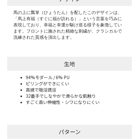
馬の上に瓢箪（ひょうたん）を配したこのデザインは、
「馬上有福（すぐに福が訪れる）」という言葉を巧みに
表現しており、幸福と幸運が駆け巡る様子を象徴してい
ます。フロントに施された精緻な刺繍が、クラシカルで
洗練された質感を演出します。
生地
94%モダール / 6% PU
ピリングができにくい
高速で吸湿透湿
32番手でしなやかで滑らかな肌触り
すごく高い伸縮性、シワになりにくい
パターン