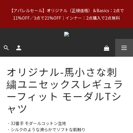
0
6
2
4
2
3
3
4
2
6
8
台湾の父の日】8/7〜8/10｜正規価格商品（Basics含む）＋
5
1
3
【アパレルセール】オリジナル（正規価格）＆Basics：2点で
1
2
2
3
1
9
5
7
OUTLETが20%OFF
9
9
4
0
2
11%OFF／3点で21%OFF｜インナー：2点購入で2点無料
0
1
:
1
2
:
0
8
:
4
6
クーポンをGET
8
9
9
8
3
1
日
時
分
秒
0
0
1
7
3
5
7
8
8
9
7
2
0
0
6
2
4
【送料無料】台湾：NT$2,000以上｜アジア（北朝鮮を除く）・
6
7
7
8
6
1
5
1
3
5
6
6
7
5
9
0
ヨーロッパ・北米・オーストラリア・ニュージーランド：
4
0
2
4
5
5
6
4
8
NT$3,000以上（詳細）
3
1
3
4
4
5
3
7
9
2
0
2
3
3
4
2
6
8
台湾の父の日】8/7〜8/10｜正規価格商品（Basics含む）＋
1
オリジナル-馬小さな刺
1
2
2
3
1
9
5
7
OUTLETが20%OFF
0
0
1
:
1
2
:
0
8
:
4
6
クーポンをGET
日
時
分
秒
繍ユニセックスレギュラ
0
0
1
7
3
5
0
6
2
4
ーフィット モーダルTシ
5
1
3
4
0
2
ャツ
3
1
2
0
1
．32番手 モダールコットン生地 
0
．シルクのような滑らかでソフトな肌触り 