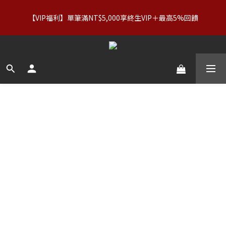
【服飾優惠】設計系列正價商品＆Basics系列：2件89折／3件79
【VIP福利】單筆滿NT$5,000享終生VIP＋最高5%回饋
折｜內著：買二送二
【服飾優惠】設計系列正價商品＆Basics系列：2件89折／3件79
折｜內著：買二送二