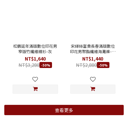
松鶴延年滿版數位印花男
宋緙絲富貴長春滿版數位
窄版竹纖維襯衫-灰
印花男聚酯纖維海灘褲-花
白
NT$1,640
NT$1,440
NT$3,280
NT$2,880
-50%
-50%
查看更多