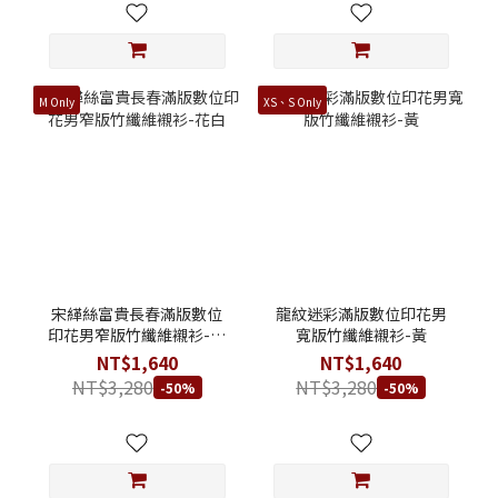
M Only
XS、S Only
宋緙絲富貴長春滿版數位
龍紋迷彩滿版數位印花男
印花男窄版竹纖維襯衫-花
寬版竹纖維襯衫-黃
白
NT$1,640
NT$1,640
NT$3,280
NT$3,280
-50%
-50%