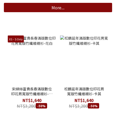
More...
XS、S Only
宋緙絲富貴長春滿版數位
松鶴延年滿版數位印花男
印花男寬版竹纖維襯衫-花
寬版竹纖維襯衫-卡其
白
NT$1,640
NT$1,640
NT$3,280
NT$3,280
-50%
-50%