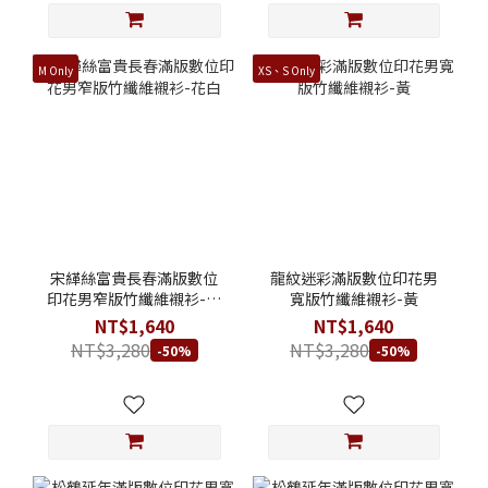
M Only
XS、S Only
宋緙絲富貴長春滿版數位
龍紋迷彩滿版數位印花男
印花男窄版竹纖維襯衫-花
寬版竹纖維襯衫-黃
白
NT$1,640
NT$1,640
NT$3,280
NT$3,280
-50%
-50%