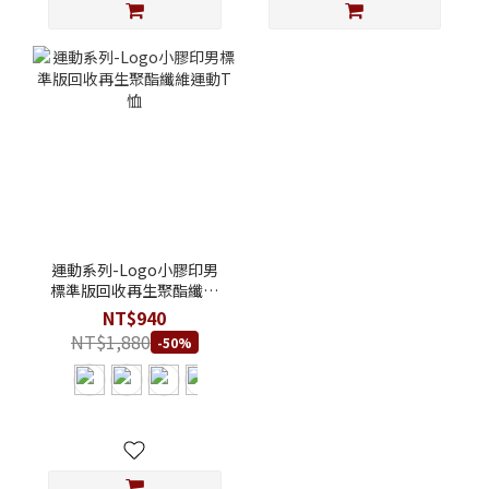
運動系列-Logo小膠印男
標準版回收再生聚酯纖維
運動T恤
NT$940
NT$1,880
-50%