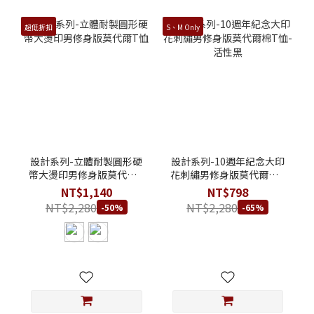
超低折扣
S、M Only
設計系列-立體耐製圓形硬
設計系列-10週年紀念大印
幣大燙印男修身版莫代爾T
花刺繡男修身版莫代爾棉T
恤
恤-活性黑
NT$1,140
NT$798
NT$2,280
NT$2,280
-50%
-65%