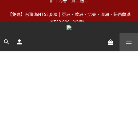
【服飾優惠】設計系列正價商品＆Basics系列：2件89折／3件79
【免運】台灣滿NT$2,000｜亞洲、歐洲、北美、澳洲、紐西蘭滿
折｜內著：買二送二
NT$3,000（詳情） 
【VIP福利】單筆滿NT$5,000享終生VIP＋最高5%回饋
【服飾優惠】設計系列正價商品＆Basics系列：2件89折／3件79
折｜內著：買二送二