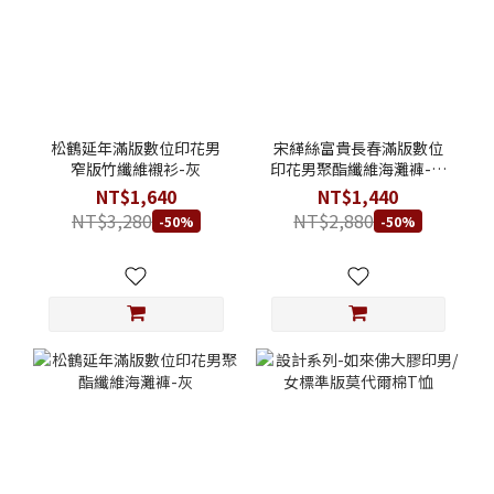
松鶴延年滿版數位印花男
宋緙絲富貴長春滿版數位
窄版竹纖維襯衫-灰
印花男聚酯纖維海灘褲-花
白
NT$1,640
NT$1,440
NT$3,280
NT$2,880
-50%
-50%