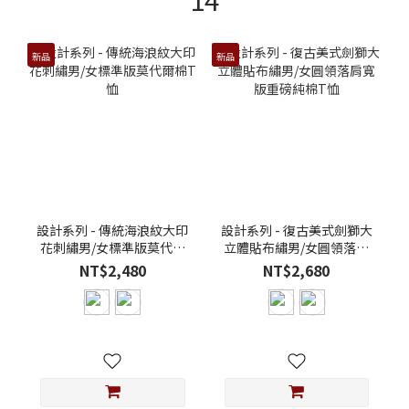
新品
新品
設計系列 - 傳統海浪紋大印
設計系列 - 復古美式劍獅大
花刺繡男/女標準版莫代爾
立體貼布繡男/女圓領落肩
棉T恤
寬版重磅純棉T恤
NT$2,480
NT$2,680