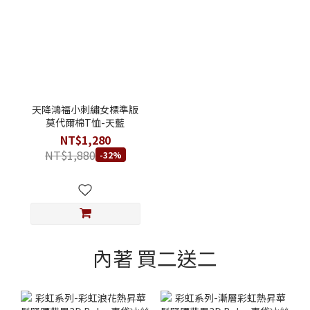
天降鴻福小刺繡女標準版
莫代爾棉T恤-天藍
NT$1,280
NT$1,880
-32%
內著 買二送二