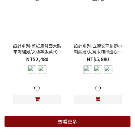
設計系列-剪紙馬背面大貼
設計系列-立體安平劍獅小
布刺繡男/女標準版莫代爾
刺繡男/女寬版純棉燈心絨
棉T恤
教練外套
NT$2,480
NT$5,880
查看更多