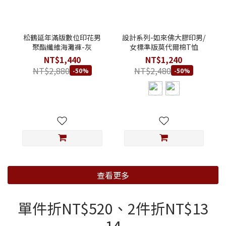
松鶴延年滿版數位印花男
設計系列-如來佛大膠印男/
聚酯纖維海灘褲-灰
女標準版莫代爾棉T恤
NT$1,440
NT$1,240
NT$2,880
NT$2,480
-50%
-50%
查看更多
單件折NT$520、2件折NT$13
14