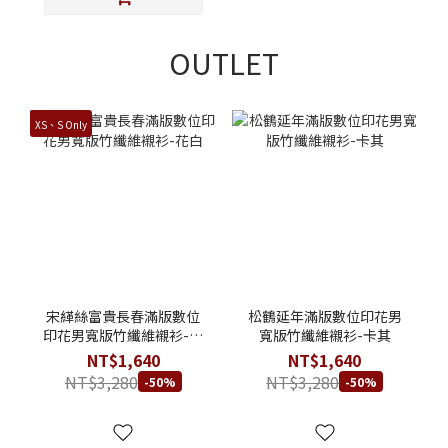
OUTLET
XS、S Only
宋緙絲富貴長春滿版數位
松鶴延年滿版數位印花男
印花男寬版竹纖維襯衫-花
寬版竹纖維襯衫-卡其
白
NT$1,640
NT$1,640
NT$3,280
NT$3,280
-50%
-50%