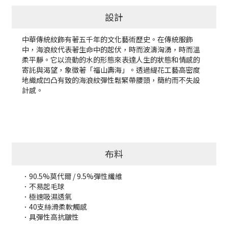
設計
中華傳統紋飾有著五千年的文化藝術歷史。在傳統服飾
中，海浪紋代表著生命中的起伏，時而波濤洶湧，時而溫
柔平靜。它以流動的水的形態來表達人生的狀態和情感的
寄託與渴望，象徵著「福山壽海」。透過緹花工藝高密度
地織成凹凸有致的海浪紋彈性鬆緊帶腰頭，簡約而不失設
計感。
布料
．90.5%莫代爾 / 9.5%彈性纖維
．不易起毛球
．極速吸濕透氣
．40支絲滑柔軟觸感
．具彈性高抗皺性