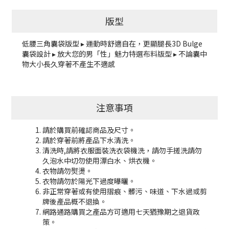
版型
低腰三角囊袋版型 ▸ 運動時舒適自在，更顯腿長3D Bulge
囊袋設計 ▸ 放大您的男「性」魅力特選布料版型 ▸ 不論囊中
物大小長久穿著不產生不適感
注意事項
請於購買前確認商品及尺寸。
請於穿著前將產品下水清洗。
清洗時,請將衣服面裝洗衣袋機洗，請勿手搓洗請勿
久泡水中切勿使用漂白水、烘衣機。
衣物請勿熨燙。
衣物請勿於陽光下過度曝曬。
非正常穿著或有使用摺痕、髒污、味道、下水過或剪
牌後產品概不退換。
網路通路購買之產品方可適用七天猶豫期之退貨政
策。