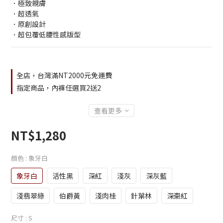
3
．極致親膚
2
．超透氣
1
．原創設計
0
．超包覆低腰性感版型
全店，台灣滿NT2000元免運費
指定商品，內褲任選買2送2
查看更多
NT$1,280
顏色
: 象牙白
象牙白
活性黑
深紅
淺灰
深灰藍
淺翡翠綠
伯爵黃
淺肉桂
針葉林
深棗紅
尺寸
: S