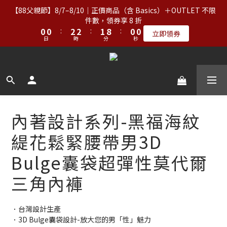
2
2
2
2
4
4
4
4
3
3
2
2
2
2
【88父親節】8/7–8/10｜正價商品（含 Basics）＋OUTLET 不限
【88父親節】8/7–8/10｜正價商品（含 Basics）＋OUTLET 不限
1
1
1
1
3
3
3
3
2
2
9
9
1
1
1
1
件數，領券享 8 折
件數，領券享 8 折
0
0
0
0
:
:
2
2
2
2
:
:
1
1
8
8
:
:
0
0
0
0
立即領券
立即領券
日
日
時
時
分
分
秒
秒
1
1
1
1
0
0
7
7
0
0
0
0
6
6
【服飾優惠】設計系列正價商品＆Basics系列：2件89折／3件79
5
5
9
9
9
9
4
4
折｜內著：買二送二
8
8
9
8
8
3
3
7
7
9
9
8
7
7
2
2
6
6
8
8
7
6
6
1
1
【免運】台灣滿NT$2,000｜亞洲、歐洲、北美、澳洲、紐西蘭滿
內著設計系列-黑福海紋
5
5
7
7
6
5
5
0
0
NT$3,000（詳情） 
4
4
6
6
5
4
4
緹花鬆緊腰帶男3D
3
3
5
5
4
3
3
2
2
4
4
3
2
2
【88父親節】8/7–8/10｜正價商品（含 Basics）＋OUTLET 不限
Bulge囊袋超彈性莫代爾
1
1
3
3
2
9
1
1
件數，領券享 8 折
0
0
:
2
2
:
1
8
:
0
0
立即領券
三角內褲
日
時
分
秒
1
1
0
7
0
0
6
5
．台灣設計生產
4
．3D Bulge囊袋設計-放大您的男「性」魅力