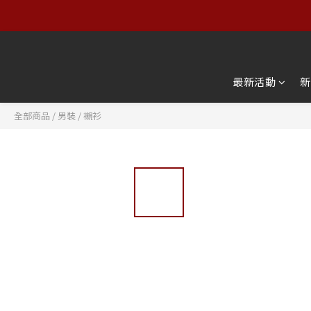
【服飾
【服飾
最新活動
新
全部商品
/
男裝
/
襯衫