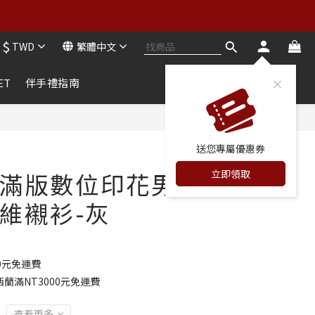
買二送二
$
TWD
繁體中文
買二送二
ET
伴手禮指南
立即購買
送您專屬優惠券
立即領取
滿版數位印花男
維襯衫-灰
0元免運費
蘭滿NT3000元免運費
查看更多