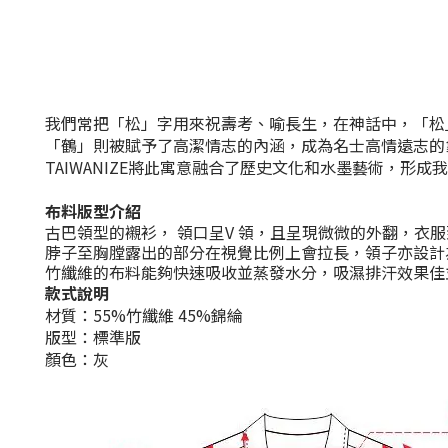
我們常把「松」字用來祝壽考、喻長生，在神話中，「松
「鶴」則被賦予了高潔情志的內涵，成為名士高情遠志的
TAIWANIZE
將此寓意融合了歷史文化和水墨藝術，形成我
布料版型介紹
古巴領型的襯衫， 領口呈
V
領，且呈現微微的外翻，衣服
脖子至胸膛露出的部分在視覺比例上會拉長，領子亦設計
竹纖維的布料能夠快速吸收並蒸發水分，吸濕排汗效果佳
款式說明
材質：55%竹纖維 45%錦綸
版型：標準版
顏色：灰