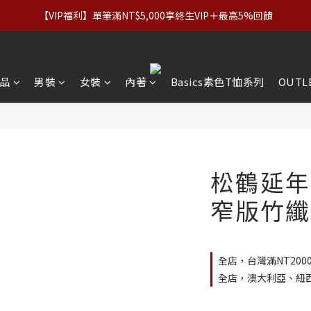
優惠】設計系列正價商品＆Basics系列：2件89折／3件79折｜內著：
【VIP福利】單筆滿NT$5,000享終生VIP＋最高5%回饋
優惠】設計系列正價商品＆Basics系列：2件89折／3件79折｜內著：
品
男裝
女裝
內著
Basics素色T恤系列
OUTL
松鶴延年
窄版竹纖
全店，台灣滿NT200
全店，澳大利亞、紐西