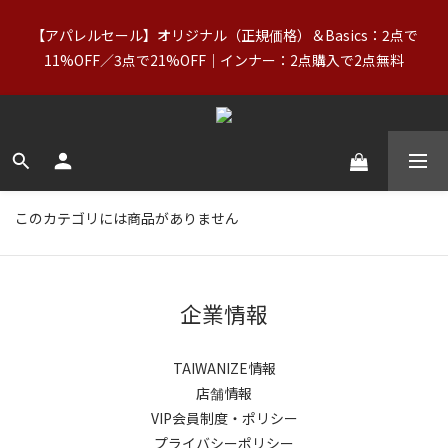
0
4
1
7
2
2
2
4
2
8
5
台湾の父の日】8/7〜8/10｜正規価格商品（Basics含む）＋
3
0
6
【アパレルセール】オリジナル（正規価格）＆Basics：2点で
1
1
1
3
1
7
4
OUTLETが20%OFF
9
9
9
9
2
5
11%OFF／3点で21%OFF｜インナー：2点購入で2点無料
0
0
:
0
2
:
0
6
:
3
9
クーポンをGET
8
8
8
8
1
4
日
時
分
秒
1
5
2
8
7
7
7
9
7
0
3
0
4
1
7
【送料無料】台湾：NT$2,000以上｜アジア（北朝鮮を除く）・
6
6
6
8
6
9
2
3
0
6
5
5
5
7
5
8
1
ヨーロッパ・北米・オーストラリア・ニュージーランド：
2
5
4
4
4
6
4
7
0
NT$3,000以上（詳細）
1
4
3
3
3
5
3
9
6
0
3
2
2
2
4
2
8
5
台湾の父の日】8/7〜8/10｜正規価格商品（Basics含む）＋
2
このカテゴリには商品がありません
1
1
1
3
1
7
4
OUTLETが20%OFF
1
0
0
:
0
2
:
0
6
:
3
9
クーポンをGET
0
日
時
分
秒
1
5
2
8
0
4
1
7
企業情報
3
0
6
2
5
1
4
TAIWANIZE情報
0
3
店舗情報
2
VIP会員制度・ポリシー
1
プライバシーポリシー