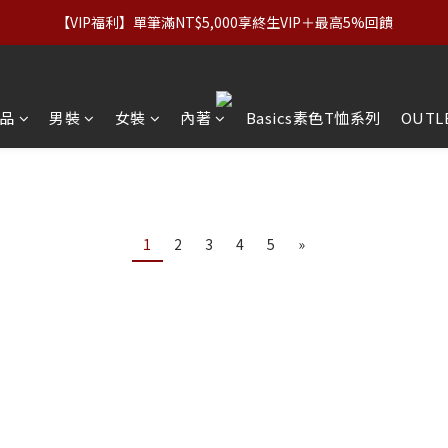
優惠】設計系列正價商品＆Basics系列：2件89折／3件79折｜內著：
【VIP福利】單筆滿NT$5,000享終生VIP＋最高5%回饋
優惠】設計系列正價商品＆Basics系列：2件89折／3件79折｜內著：
品
男裝
女裝
內著
Basics素色T恤系列
OUTL
1
2
3
4
5
»